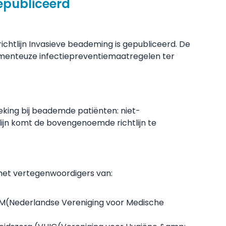
gepubliceerd
richtlijn Invasieve beademing is gepubliceerd. De
camenteuze infectiepreventiemaatregelen ter
.
teking bij beademde patiënten: niet-
ijn komt de bovengenoemde richtlijn te
p met vertegenwoordigers van:
M
(Nederlandse Vereniging voor Medische