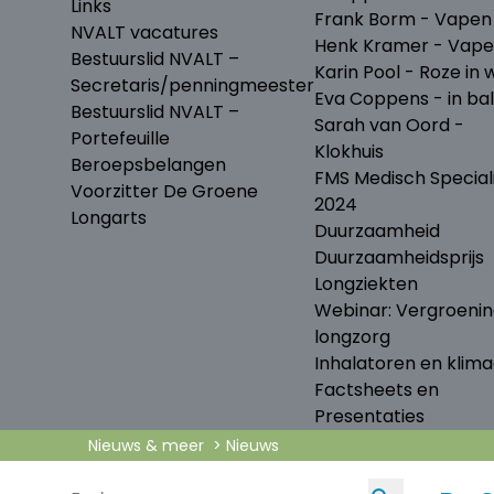
Links
Frank Borm - Vapen
NVALT vacatures
Henk Kramer - Vap
Bestuurslid NVALT –
Karin Pool - Roze in w
Secretaris/penningmeester
Eva Coppens - in ba
Bestuurslid NVALT –
Sarah van Oord -
Portefeuille
Klokhuis
Beroepsbelangen
FMS Medisch Special
Voorzitter De Groene
2024
Longarts
Duurzaamheid
Duurzaamheidsprijs
Longziekten
Webinar: Vergroeni
longzorg
Inhalatoren en klima
Factsheets en
Presentaties
Nieuws & meer
Nieuws