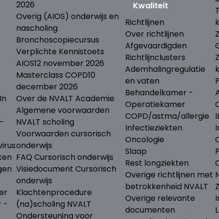
2026
Kwaliteit
Overig (AIOS) onderwijs en
Richtlijnen
nascholing
Over richtlijnen
Bronchoscopiecursus
Afgevaardigden
Verplichte Kennistoets
Richtlijnclusters
AIOS
12 november 2026
Ademhalingregulatie
Masterclass COPD
10
en vaten
december 2026
Behandelkamer -
In
Over de NVALT Academie
Operatiekamer
Algemene voorwaarden
COPD/astma/allergie
I
-
NVALT scholing
Infectieziekten
I
Voorwaarden cursorisch
Oncologie
irus
onderwijs
Slaap
ken
FAQ Cursorisch onderwijs
Rest longziekten
gen
Visiedocument Cursorisch
Overige richtlijnen met
N
onderwijs
betrokkenheid NVALT
er
Klachtenprocedure
Overige relevante
I
r -
(na)scholing NVALT
documenten
L
Ondersteuning voor