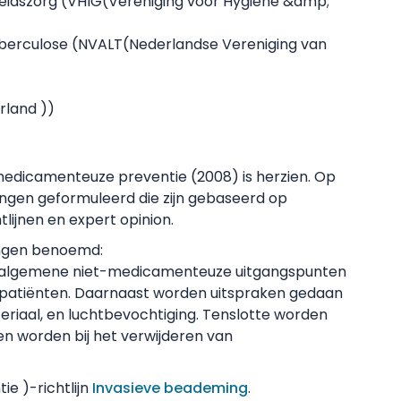
eidszorg (
VHIG
(Vereniging voor Hygiëne &amp;
berculose (
NVALT
(Nederlandse Vereniging van
rland )
)
medicamenteuze preventie (2008) is herzien. Op
ingen geformuleerd die zijn gebaseerd op
lijnen en expert opinion.
ingen benoemd:
de algemene niet-medicamenteuze uitgangspunten
 patiënten. Daarnaast worden uitspraken gedaan
riaal, en luchtbevochtiging. Tenslotte worden
 worden bij het verwijderen van
tie )
-richtlijn
Invasieve beademing
.