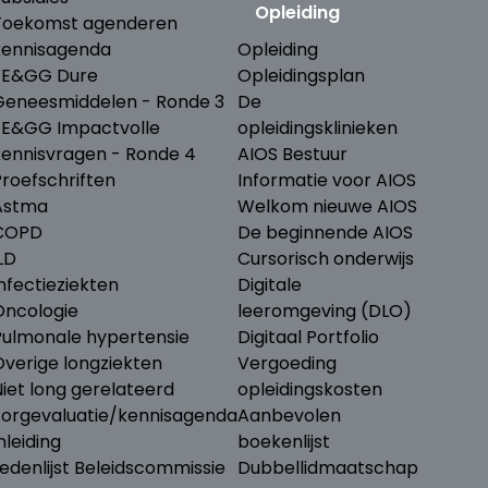
Opleiding
Toekomst agenderen
kennisagenda
Opleiding
ZE&GG Dure
Opleidingsplan
Geneesmiddelen - Ronde 3
De
ZE&GG Impactvolle
opleidingsklinieken
kennisvragen - Ronde 4
AIOS Bestuur
Proefschriften
Informatie voor AIOS
Astma
Welkom nieuwe AIOS
COPD
De beginnende AIOS
LD
Cursorisch onderwijs
nfectieziekten
Digitale
Oncologie
leeromgeving (DLO)
Pulmonale hypertensie
Digitaal Portfolio
Overige longziekten
Vergoeding
iet long gerelateerd
opleidingskosten
Zorgevaluatie/kennisagenda
Aanbevolen
nleiding
boekenlijst
edenlijst Beleidscommissie
Dubbellidmaatschap