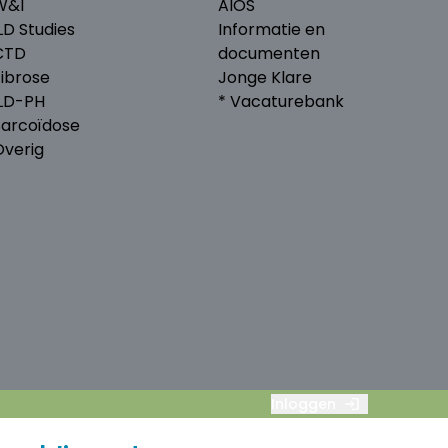
W&I
AIOS
LD Studies
Informatie en
CTD
documenten
Fibrose
Jonge Klare
ILD-PH
* Vacaturebank
Sarcoïdose
Overig
Inloggen