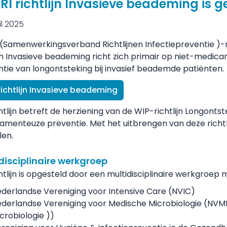
RI richtlijn Invasieve beademing is 
il 2025
(Samenwerkingsverband Richtlijnen Infectiepreventie )
-
ijn Invasieve beademing richt zich primair op niet-medi
tie van longontsteking bij invasief beademde patiënten
richtlijn Invasieve beademing
htlijn betreft de herziening van de WIP-richtlijn Longonts
menteuze preventie. Met het uitbrengen van deze richtl
len.
disciplinaire werkgroep
htlijn is opgesteld door een multidisciplinaire werkgroe
derlandse Vereniging voor Intensive Care (NVIC)
derlandse Vereniging voor Medische Microbiologie (
NVM
crobiologie )
)