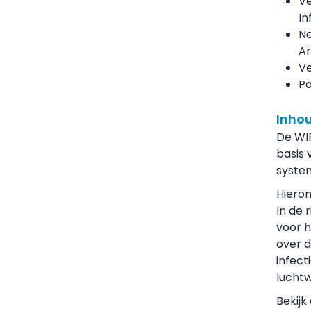
Ve
Brigitte Sondermeijer - Griepprik
In
Ne
Frank Borm - Vapen
Ar
Henk Kramer - Vapen
Ve
Karin Pool - Roze in wit
Pa
Eva Coppens - in balans
Sarah van Oord - Klokhuis
Inho
FMS Medisch Specialist 2024
De WIP
basis 
system
Hiero
In de
voor 
over d
infec
lucht
Bekijk