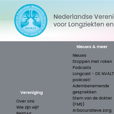
Nederlandse
Veren
voor
Longziekten
e
Nieuws & meer
Nieuws
Stoppen met roken
Podcasts
Longcast - DE NVAL
podcast!
Adembenemende
gesprekken
Vereniging
Stem van de dokter
Over ons
(FMS)
Wie zijn wij?
Arbocuratieve zorg
Bestuur