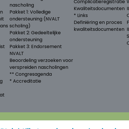
Complicatieregistratie
nascholing
Kwaliteitsdocumenten
I
en
Pakket 1: Volledige
* Links
it
ondersteuning (NVALT
Definiëring en proces
lans
scholing)
kwaliteitsdocumenten
Pakket 2: Gedeeltelijke
ondersteuning
ist
Pakket 3: Endorsement
NVALT
Beoordeling verzoeken voor
verspreiden nascholingen
** Congresagenda
ng
* Accreditatie
at