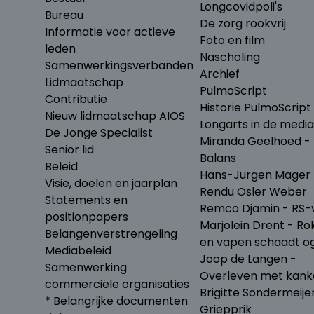
Longcovidpoli's
Bureau
De zorg rookvrij
Informatie voor actieve
Foto en film
leden
Nascholing
Samenwerkingsverbanden
Archief
Lidmaatschap
PulmoScript
Contributie
Historie PulmoScript
Nieuw lidmaatschap AIOS
Longarts in de media
De Jonge Specialist
Miranda Geelhoed - 
Senior lid
Balans
Beleid
Hans-Jurgen Mager 
Visie, doelen en jaarplan
Rendu Osler Weber
Statements en
Remco Djamin - RS-v
positionpapers
Marjolein Drent - Ro
Belangenverstrengeling
en vapen schaadt o
Mediabeleid
Joop de Langen -
Samenwerking
Overleven met kank
commerciële organisaties
Brigitte Sondermeije
* Belangrijke documenten
Griepprik