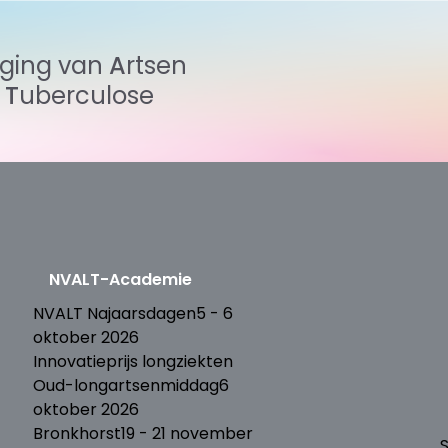
iging
van
Artsen
n
Tuberculose
NVALT-Academie
T
NVALT Najaarsdagen
5 - 6
oktober 2026
Innovatieprijs longziekten
Oud-longartsenmiddag
6
oktober 2026
Bronkhorst
19 - 21 november
S