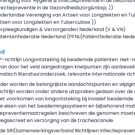
reniging voor Hygiëne & Infectiepreventie in de Gezondh
fectiepreventie in de Gezondheidszorg&nbsp; )
)
derlandse Vereniging van Artsen voor Longziekten en Tu
tsen voor Longziekten en Tuberculose )
)
rpleegkundigen & Verzorgenden Nederland (V & VN)
tiëntenfederatie Nederland (
PFNL
(Patiëntfederatie Nede
ud
-richtlijn Longontsteking bij beademde patiënten: niet-
van door het veld aangedragen knelpunten zijn aanbevel
atisch literatuuronderzoek, relevante internationale richt
nder worden de belangrijkste aandachtspunten en wijzig
 richtlijn worden onder andere uitspraken gedaan over 
het voorkomen van longontsteking bij invasief beademde
e eisen van het beademingssysteem en bijbehorend mate
tiepreventiemaatregelen beschreven die genomen moeten
wegsecreet en verzorging van de tracheacanule.
 de
SRI
(Samenwerkingsverband Richtlijnen Infectiepreven