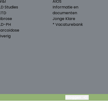
W&I
AIOS
LD Studies
Informatie en
CTD
documenten
Fibrose
Jonge Klare
ILD-PH
* Vacaturebank
Sarcoïdose
Overig
Inloggen