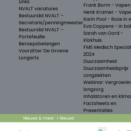
Links
Frank Borm - Vapen
NVALT vacatures
Henk Kramer - Vap
Bestuurslid NVALT –
Karin Pool - Roze in w
Secretaris/penningmeester
Eva Coppens - in ba
Bestuurslid NVALT –
Sarah van Oord -
Portefeuille
Klokhuis
Beroepsbelangen
FMS Medisch Special
Voorzitter De Groene
2024
Longarts
Duurzaamheid
Duurzaamheidsprijs
Longziekten
Webinar: Vergroeni
longzorg
Inhalatoren en klima
Factsheets en
Presentaties
Nieuws & meer
Nieuws