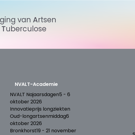
iging
van
Artsen
n
Tuberculose
NVALT-Academie
T
NVALT Najaarsdagen
5 - 6
oktober 2026
Innovatieprijs longziekten
Oud-longartsenmiddag
6
oktober 2026
Bronkhorst
19 - 21 november
S