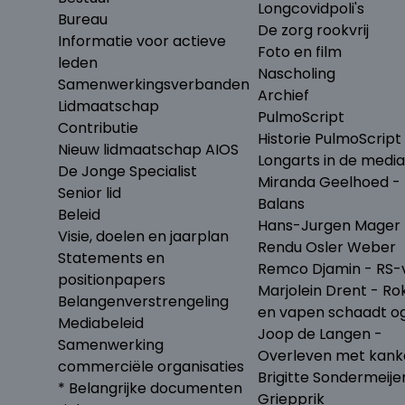
Longcovidpoli's
Bureau
De zorg rookvrij
Informatie voor actieve
Foto en film
leden
Nascholing
Samenwerkingsverbanden
Archief
Lidmaatschap
PulmoScript
Contributie
Historie PulmoScript
Nieuw lidmaatschap AIOS
Longarts in de media
De Jonge Specialist
Miranda Geelhoed - 
Senior lid
Balans
Beleid
Hans-Jurgen Mager 
Visie, doelen en jaarplan
Rendu Osler Weber
Statements en
Remco Djamin - RS-v
positionpapers
Marjolein Drent - Ro
Belangenverstrengeling
en vapen schaadt o
Mediabeleid
Joop de Langen -
Samenwerking
Overleven met kank
commerciële organisaties
Brigitte Sondermeije
* Belangrijke documenten
Griepprik