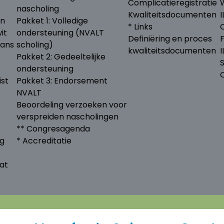
Complicatieregistratie
nascholing
Kwaliteitsdocumenten
I
en
Pakket 1: Volledige
* Links
it
ondersteuning (NVALT
Definiëring en proces
lans
scholing)
kwaliteitsdocumenten
Pakket 2: Gedeeltelijke
ondersteuning
ist
Pakket 3: Endorsement
NVALT
Beoordeling verzoeken voor
verspreiden nascholingen
** Congresagenda
ng
* Accreditatie
at