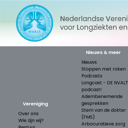
Nederlandse
Veren
voor
Longziekten
e
Nieuws & meer
Nieuws
Stoppen met roken
Podcasts
Longcast - DE NVAL
podcast!
Adembenemende
gesprekken
Vereniging
Stem van de dokter
Over ons
(FMS)
Wie zijn wij?
Arbocuratieve zorg
Bestuur