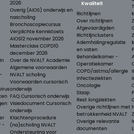
2026
Kwaliteit
Overig (AIOS) onderwijs en
Richtlijnen
nascholing
Over richtlijnen
Bronchoscopiecursus
Afgevaardigden
Verplichte Kennistoets
Richtlijnclusters
AIOS
12 november 2026
Ademhalingregulatie
Masterclass COPD
10
en vaten
december 2026
Behandelkamer -
In
Over de NVALT Academie
Operatiekamer
Algemene voorwaarden
COPD/astma/allergie
I
-
NVALT scholing
Infectieziekten
I
Voorwaarden cursorisch
Oncologie
irus
onderwijs
Slaap
ken
FAQ Cursorisch onderwijs
Rest longziekten
gen
Visiedocument Cursorisch
Overige richtlijnen met
N
onderwijs
betrokkenheid NVALT
er
Klachtenprocedure
Overige relevante
I
r -
(na)scholing NVALT
documenten
L
Ondersteuning voor