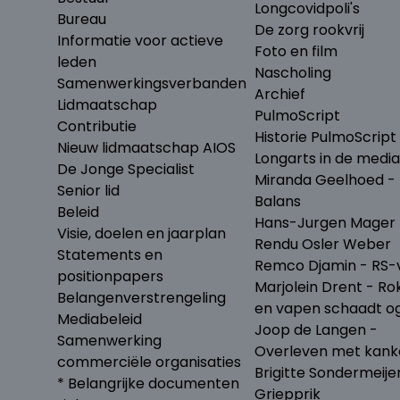
Longcovidpoli's
Bureau
De zorg rookvrij
Informatie voor actieve
Foto en film
leden
Nascholing
Samenwerkingsverbanden
Archief
Lidmaatschap
PulmoScript
Contributie
Historie PulmoScript
Nieuw lidmaatschap AIOS
Longarts in de media
De Jonge Specialist
Miranda Geelhoed - 
Senior lid
Balans
Beleid
Hans-Jurgen Mager 
Visie, doelen en jaarplan
Rendu Osler Weber
Statements en
Remco Djamin - RS-v
positionpapers
Marjolein Drent - Ro
Belangenverstrengeling
en vapen schaadt o
Mediabeleid
Joop de Langen -
Samenwerking
Overleven met kank
commerciële organisaties
Brigitte Sondermeije
* Belangrijke documenten
Griepprik