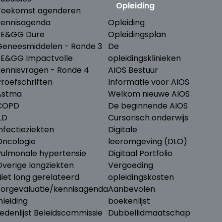
Opleiding
Toekomst agenderen
kennisagenda
Opleiding
ZE&GG Dure
Opleidingsplan
Geneesmiddelen - Ronde 3
De
ZE&GG Impactvolle
opleidingsklinieken
kennisvragen - Ronde 4
AIOS Bestuur
Proefschriften
Informatie voor AIOS
Astma
Welkom nieuwe AIOS
COPD
De beginnende AIOS
LD
Cursorisch onderwijs
nfectieziekten
Digitale
Oncologie
leeromgeving (DLO)
Pulmonale hypertensie
Digitaal Portfolio
Overige longziekten
Vergoeding
iet long gerelateerd
opleidingskosten
Zorgevaluatie/kennisagenda
Aanbevolen
nleiding
boekenlijst
edenlijst Beleidscommissie
Dubbellidmaatschap