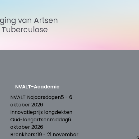
iging
van
Artsen
n
Tuberculose
NVALT-Academie
T
NVALT Najaarsdagen
5 - 6
oktober 2026
Innovatieprijs longziekten
Oud-longartsenmiddag
6
oktober 2026
Bronkhorst
19 - 21 november
S