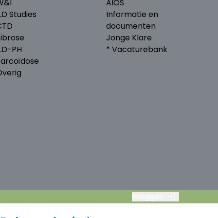
W&I
AIOS
LD Studies
Informatie en
CTD
documenten
Fibrose
Jonge Klare
ILD-PH
* Vacaturebank
Sarcoïdose
Overig
Inloggen