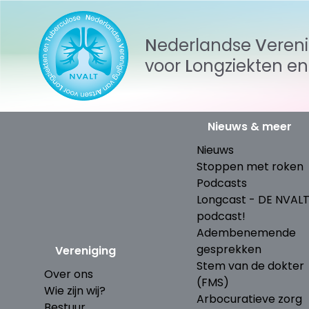
Nederlandse
Veren
voor
Longziekten
e
Nieuws & meer
Nieuws
Stoppen met roken
Podcasts
Longcast - DE NVAL
podcast!
Adembenemende
gesprekken
Vereniging
Stem van de dokter
Over ons
(FMS)
Wie zijn wij?
Arbocuratieve zorg
Bestuur