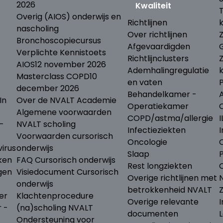
2026
Kwaliteit
Overig (AIOS) onderwijs en
Richtlijnen
nascholing
Over richtlijnen
Bronchoscopiecursus
Afgevaardigden
Verplichte Kennistoets
Richtlijnclusters
AIOS
12 november 2026
Ademhalingregulatie
Masterclass COPD
10
en vaten
december 2026
Behandelkamer -
In
Over de NVALT Academie
Operatiekamer
Algemene voorwaarden
COPD/astma/allergie
I
-
NVALT scholing
Infectieziekten
I
Voorwaarden cursorisch
Oncologie
irus
onderwijs
Slaap
ken
FAQ Cursorisch onderwijs
Rest longziekten
gen
Visiedocument Cursorisch
Overige richtlijnen met
N
onderwijs
betrokkenheid NVALT
er
Klachtenprocedure
Overige relevante
I
r -
(na)scholing NVALT
documenten
L
Ondersteuning voor