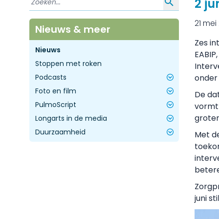
2 j
21 mei
Nieuws & meer
Zes in
Nieuws
EABIP,
Stoppen met roken
Interv
Podcasts
onder
Foto en film
Longcast - DE NVALT podcast!
De dat
PulmoScript
Adembenemende gesprekken
Nascholing
vormt 
groter
Longarts in de media
Stem van de dokter (FMS)
Archief
Historie PulmoScript
Duurzaamheid
Arbocuratieve zorg
Miranda Geelhoed - In Balans
Met d
Longcovidpoli's
Hans-Jurgen Mager - Rendu Osler
Duurzaamheidsprijs Longziekten
toeko
Weber
interv
De zorg rookvrij
Webinar: Vergroening longzorg
Remco Djamin - RS-virus
betere
Inhalatoren en klimaat
Marjolein Drent - Roken en vapen
Zorgpr
Factsheets en Presentaties
schaadt ogen
juni s
Joop de Langen - Overleven met
kanker