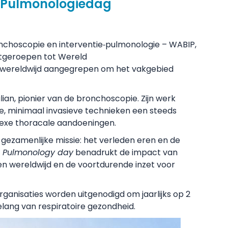
ie‑Pulmonologiedag
nchoscopie en interventie‑pulmonologie – WABIP,
uitgeroepen tot Wereld
ks wereldwijd aangegrepen om het vakgebied
an, pionier van de bronchoscopie. Zijn werk
e, minimaal invasieve technieken een steeds
lexe thoracale aandoeningen.
ezamenlijke missie: het verleden eren en de
l Pulmonology day
benadrukt de impact van
en wereldwijd en de voortdurende inzet voor
organisaties worden uitgenodigd om jaarlijks op 2
belang van respiratoire gezondheid.