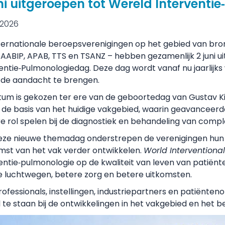
uni uitgeroepen tot Wereld Intervent
 2026
ternationale beroepsverenigingen op het gebied van bro
 AABIP, APAB, TTS en TSANZ – hebben gezamenlijk 2 juni 
entie‑Pulmonologiedag. Deze dag wordt vanaf nu jaarlij
 de aandacht te brengen.
um is gekozen ter ere van de geboortedag van Gustav Kili
de basis van het huidige vakgebied, waarin geavanceerd
e rol spelen bij de diagnostiek en behandeling van comp
eze nieuwe themadag onderstrepen de verenigingen hun g
mst van het vak verder ontwikkelen.
World Interventiona
entie‑pulmonologie op de kwaliteit van leven van patiënt
 luchtwegen, betere zorg en betere uitkomsten.
ofessionals, instellingen, industriepartners en patiënten
til te staan bij de ontwikkelingen in het vakgebied en het 