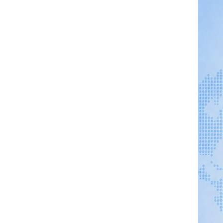
Brigitte Sondermeijer - Griepprik
Frank Borm - Vapen
Henk Kramer - Vapen
Karin Pool - Roze in wit
Eva Coppens - in balans
Sarah van Oord - Klokhuis
FMS Medisch Specialist 2024