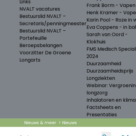
Links
Frank Borm - Vapen
NVALT vacatures
Henk Kramer - Vap
Bestuurslid NVALT –
Karin Pool - Roze in w
Secretaris/penningmeester
Eva Coppens - in ba
Bestuurslid NVALT –
Sarah van Oord -
Portefeuille
Klokhuis
Beroepsbelangen
FMS Medisch Special
Voorzitter De Groene
2024
Longarts
Duurzaamheid
Duurzaamheidsprijs
Longziekten
Webinar: Vergroeni
longzorg
Inhalatoren en klima
Factsheets en
Presentaties
Nieuws & meer
Nieuws