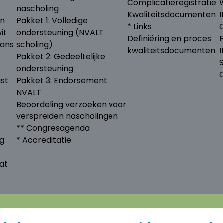
Complicatieregistratie
nascholing
Kwaliteitsdocumenten
I
en
Pakket 1: Volledige
* Links
it
ondersteuning (NVALT
Definiëring en proces
lans
scholing)
kwaliteitsdocumenten
Pakket 2: Gedeeltelijke
ondersteuning
ist
Pakket 3: Endorsement
NVALT
Beoordeling verzoeken voor
verspreiden nascholingen
** Congresagenda
ng
* Accreditatie
at