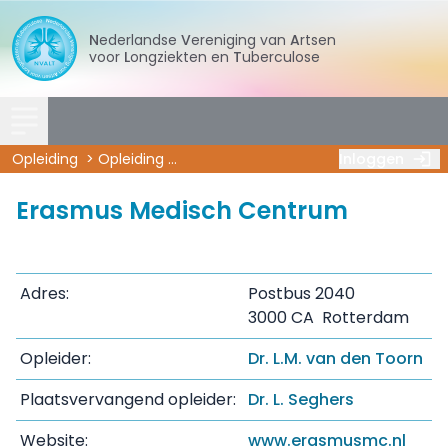
Nederlandse
Vereniging
van
Artsen
voor
Longziekten
en
Tuberculose
Opleiding
Opleiding
De opleidingsklinieken
Inloggen
Erasmus Med
Erasmus Medisch Centrum
Adres:
Postbus 2040
3000 CA Rotterdam
Opleider:
Dr. L.M. van den Toorn
Plaatsvervangend opleider:
Dr. L. Seghers
Website:
www.erasmusmc.nl