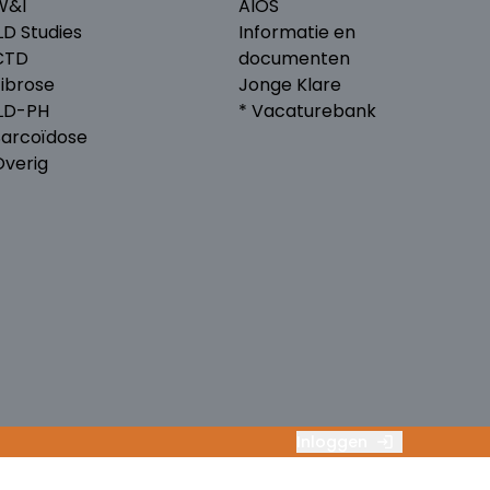
W&I
AIOS
LD Studies
Informatie en
CTD
documenten
Fibrose
Jonge Klare
ILD-PH
* Vacaturebank
Sarcoïdose
Overig
Inloggen