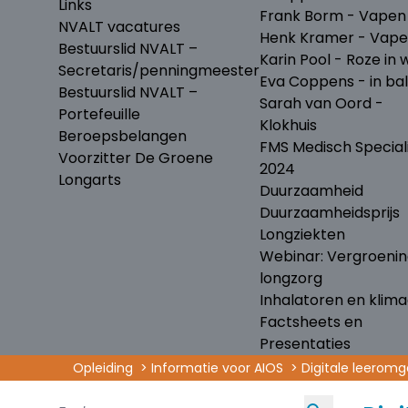
Links
Frank Borm - Vapen
NVALT vacatures
Henk Kramer - Vap
Bestuurslid NVALT –
Karin Pool - Roze in w
Secretaris/penningmeester
Eva Coppens - in ba
Bestuurslid NVALT –
Sarah van Oord -
Portefeuille
Klokhuis
Beroepsbelangen
FMS Medisch Special
Voorzitter De Groene
2024
Longarts
Duurzaamheid
Duurzaamheidsprijs
Longziekten
Webinar: Vergroeni
longzorg
Inhalatoren en klima
Factsheets en
Presentaties
Opleiding
Informatie voor AIOS
Digitale leerom