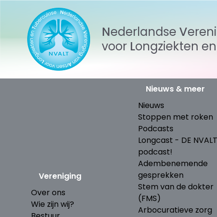
Nederlandse
Veren
voor
Longziekten
e
Nieuws & meer
Nieuws
Stoppen met roken
Podcasts
Longcast - DE NVAL
podcast!
Adembenemende
gesprekken
Vereniging
Stem van de dokter
Over ons
(FMS)
Wie zijn wij?
Arbocuratieve zorg
Bestuur