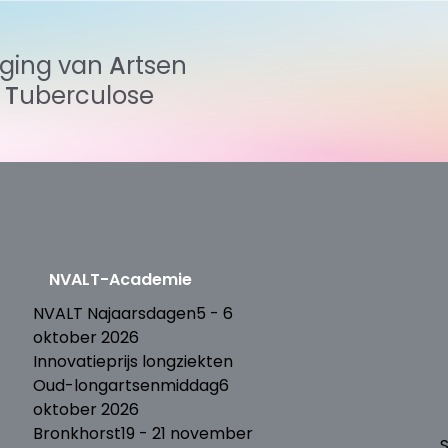
iging
van
Artsen
n
Tuberculose
NVALT-Academie
T
NVALT Najaarsdagen
5 - 6
oktober 2026
Innovatieprijs longziekten
Oud-longartsenmiddag
6
oktober 2026
Bronkhorst
19 - 21 november
S