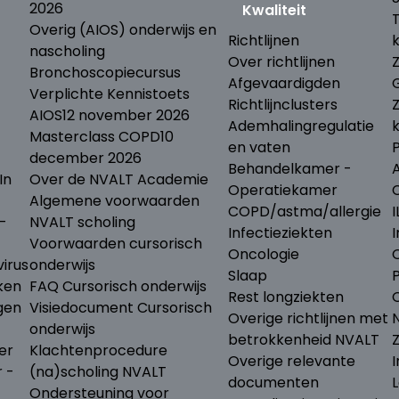
2026
Kwaliteit
Overig (AIOS) onderwijs en
Richtlijnen
nascholing
Over richtlijnen
Bronchoscopiecursus
Afgevaardigden
Verplichte Kennistoets
Richtlijnclusters
AIOS
12 november 2026
Ademhalingregulatie
Masterclass COPD
10
en vaten
december 2026
Behandelkamer -
In
Over de NVALT Academie
Operatiekamer
Algemene voorwaarden
COPD/astma/allergie
I
-
NVALT scholing
Infectieziekten
I
Voorwaarden cursorisch
Oncologie
irus
onderwijs
Slaap
ken
FAQ Cursorisch onderwijs
Rest longziekten
gen
Visiedocument Cursorisch
Overige richtlijnen met
N
onderwijs
betrokkenheid NVALT
er
Klachtenprocedure
Overige relevante
I
r -
(na)scholing NVALT
documenten
L
Ondersteuning voor