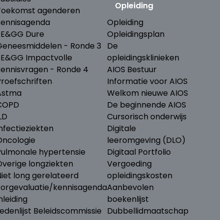
Opleiding
Toekomst agenderen
kennisagenda
Opleiding
ZE&GG Dure
Opleidingsplan
Geneesmiddelen - Ronde 3
De
ZE&GG Impactvolle
opleidingsklinieken
kennisvragen - Ronde 4
AIOS Bestuur
Proefschriften
Informatie voor AIOS
Astma
Welkom nieuwe AIOS
COPD
De beginnende AIOS
LD
Cursorisch onderwijs
nfectieziekten
Digitale
Oncologie
leeromgeving (DLO)
Pulmonale hypertensie
Digitaal Portfolio
Overige longziekten
Vergoeding
iet long gerelateerd
opleidingskosten
Zorgevaluatie/kennisagenda
Aanbevolen
nleiding
boekenlijst
edenlijst Beleidscommissie
Dubbellidmaatschap