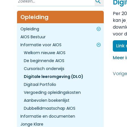
Dig
Per 20
Opleiding
kan je
downlo
Opleiding
voor d
AIOS Bestuur
Opleidingsplan
Informatie voor AIOS
De opleidingsklinieken
Link
Welkom nieuwe AIOS
Meer 
De beginnende AIOS
Cursorisch onderwijs
Vorig
Digitale leeromgeving (DLO)
Digitaal Portfolio
Vergoeding opleidingskosten
Aanbevolen boekenlijst
Dubbellidmaatschap AIOS
Informatie en documenten
Jonge Klare