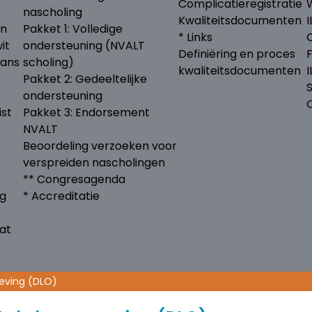
Complicatieregistratie
nascholing
Kwaliteitsdocumenten
I
en
Pakket 1: Volledige
* Links
it
ondersteuning (NVALT
Definiëring en proces
lans
scholing)
kwaliteitsdocumenten
Pakket 2: Gedeeltelijke
ondersteuning
ist
Pakket 3: Endorsement
NVALT
Beoordeling verzoeken voor
verspreiden nascholingen
** Congresagenda
ng
* Accreditatie
at
geving (DLO)