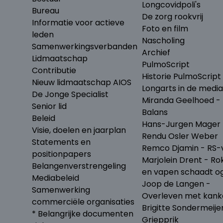
Longcovidpoli's
Bureau
De zorg rookvrij
Informatie voor actieve
Foto en film
leden
Nascholing
Samenwerkingsverbanden
Archief
Lidmaatschap
PulmoScript
Contributie
Historie PulmoScript
Nieuw lidmaatschap AIOS
Longarts in de media
De Jonge Specialist
Miranda Geelhoed - 
Senior lid
Balans
Beleid
Hans-Jurgen Mager 
Visie, doelen en jaarplan
Rendu Osler Weber
Statements en
Remco Djamin - RS-v
positionpapers
Marjolein Drent - Ro
Belangenverstrengeling
en vapen schaadt o
Mediabeleid
Joop de Langen -
Samenwerking
Overleven met kank
commerciële organisaties
Brigitte Sondermeije
* Belangrijke documenten
Griepprik