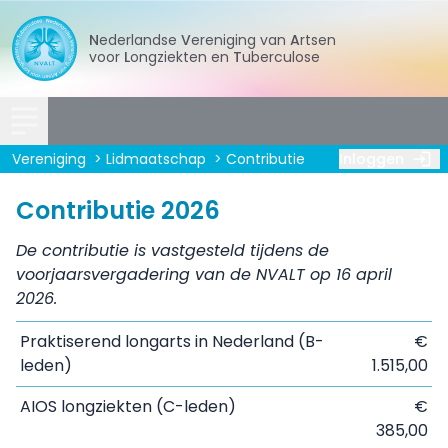
Nederlandse
Vereniging
van
Artsen
voor
Longziekten
en
Tuberculose
Vereniging
Lidmaatschap
Contributie
Inloggen
Contributie 2026
De contributie is vastgesteld tijdens de
voorjaarsvergadering van de NVALT op 16 april
2026.
Praktiserend longarts in Nederland (B-
€
leden)
1.515,00
AIOS longziekten (C-leden)
€
385,00