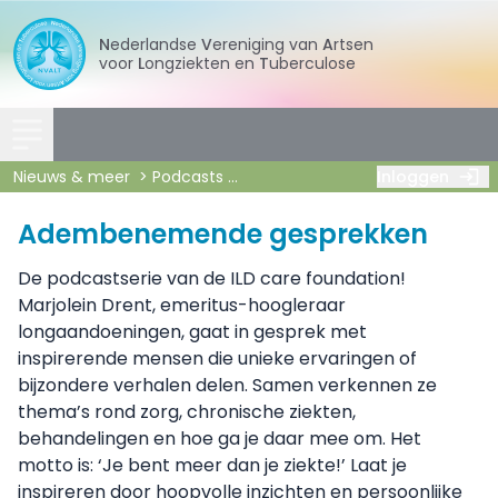
Nederlandse
Vereniging
van
Artsen
voor
Longziekten
en
Tuberculose
Nieuws & meer
Podcasts
Adembenemende gesprekken
Inloggen
Adembenemende gesprekken
De podcastserie van de ILD care foundation!
Marjolein Drent, emeritus-hoogleraar
longaandoeningen, gaat in gesprek met
inspirerende mensen die unieke ervaringen of
bijzondere verhalen delen. Samen verkennen ze
thema’s rond zorg, chronische ziekten,
behandelingen en hoe ga je daar mee om. Het
motto is: ‘Je bent meer dan je ziekte!’ Laat je
inspireren door hoopvolle inzichten en persoonlijke