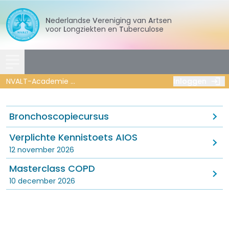
Nederlandse
Vereniging
van
Artsen
voor
Longziekten
en
Tuberculose
NVALT-Academie
Overig (AIOS) onderwijs en nascholing
Inloggen
Bronchoscopiecursus
Verplichte Kennistoets AIOS
12 november 2026
Masterclass COPD
10 december 2026