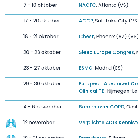
7 - 10 oktober
NACFC
, Atlanta (VS)
17 - 20 oktober
ACCP
, Salt Lake City (VS
18 - 21 oktober
Chest
, Phoenix (AZ) (VS
20 - 23 oktober
Sleep Europe Congres
,
23 - 27 oktober
ESMO
, Madrid (ES)
29 - 30 oktober
European Advanced Cou
Clinical TB
, Nijmegen-Le
4 - 6 november
Bomen over COPD
, Oos
12 november
Verplichte AIOS Kennis