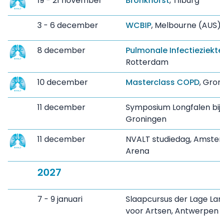
19 - 21 november
Bronkhorst
, Tilburg
3 - 6 december
WCBIP
, Melbourne (AUS
8 december
Pulmonale Infectieziekt
Rotterdam
10 december
Masterclass COPD
, Gro
11 december
Symposium Longfalen bi
Groningen
11 december
NVALT studiedag, Amst
Arena
2027
7 - 9 januari
Slaapcursus der Lage La
voor Artsen, Antwerpen