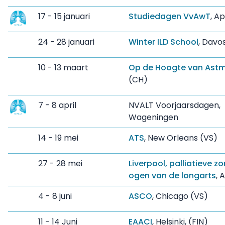
17 - 15 januari
Studiedagen VvAwT
, A
24 - 28 januari
Winter ILD School
, Davo
10 - 13 maart
Op de Hoogte van Ast
(CH)
7 - 8 april
NVALT Voorjaarsdagen,
Wageningen
14 - 19 mei
ATS
, New Orleans (VS)
27 - 28 mei
Liverpool, palliatieve z
ogen van de longarts
, 
4 - 8 juni
ASCO
, Chicago (VS)
11 - 14 Juni
EAACI
, Helsinki, (FIN)