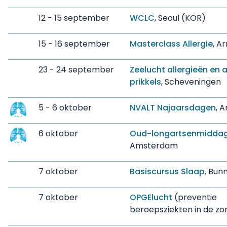
12 - 15 september
WCLC
, Seoul (KOR)
15 - 16 september
Masterclass Allergie
, A
23 - 24 september
Zeelucht allergieën en 
prikkels
, Scheveningen
5 - 6 oktober
NVALT Najaarsdagen
, 
6 oktober
Oud-longartsenmidda
Amsterdam
7 oktober
Basiscursus Slaap
, Bunn
7 oktober
OPGElucht
(preventie
beroepsziekten in de zo