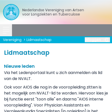
Nederlandse
Vereniging
van
Artsen
voor
Longziekten
en
Tuberculose
Vereniging
Lidmaatschap
Inloggen
Lidmaatschap
Nieuwe leden
Via het Ledenportaal kunt u zich aanmelden als lid
van de NVALT.
Ook voor AIOS die nog in de vooropleiding zitten is
het mogelijk om NVALT-lid te worden. Hiervoor kies je
bij functie eerst "toon alle" en daarna "AIOS interne
vooropleiding". Voor Physician Assistants en
Verpleegkundig Specialisten (in opleiding) is het