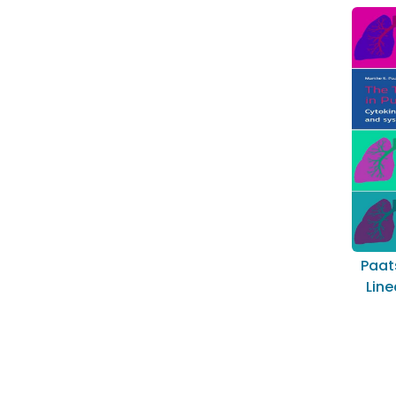
Paat
Lin