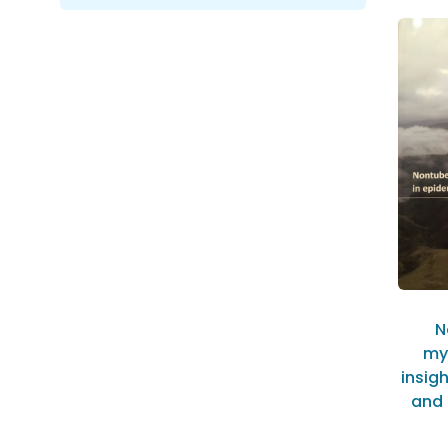
CTD
Fibrose
ILD-PH
Sarcoïdose
Overig
N
my
insig
and 