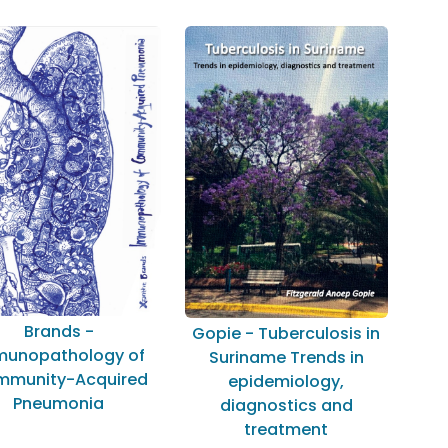
Brands -
Gopie - Tuberculosis in
munopathology of
Suriname Trends in
munity-Acquired
epidemiology,
Pneumonia
diagnostics and
treatment