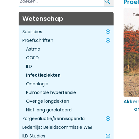
Proe
Wetenschap
Subsidies
Proefschriften
Toekomst agenderen kennisagenda
ZE&GG Dure Geneesmiddelen - Ronde
Astma
3
COPD
ZE&GG Impactvolle kennisvragen -
ILD
Ronde 4
Infectieziekten
Oncologie
Pulmonale hypertensie
Overige longziekten
Akker
a
Niet long gerelateerd
Zorgevaluatie/kennisagenda
Ledenlijst Beleidscommissie W&I
Inleiding
ILD Studies