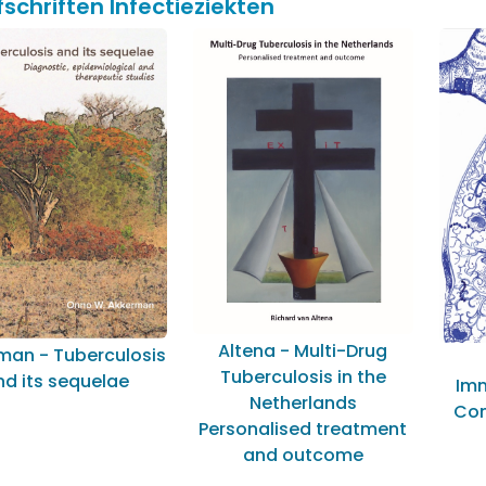
fschriften Infectieziekten
Altena - Multi-Drug
man - Tuberculosis
Tuberculosis in the
nd its sequelae
Im
Netherlands
Com
Personalised treatment
and outcome