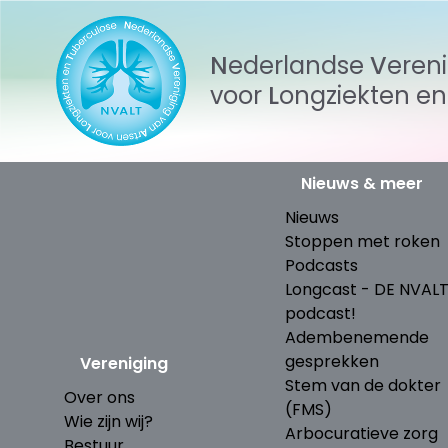
Nederlandse
Veren
voor
Longziekten
e
Nieuws & meer
Nieuws
Stoppen met roken
Podcasts
Longcast - DE NVAL
podcast!
Adembenemende
gesprekken
Vereniging
Stem van de dokter
Over ons
(FMS)
Wie zijn wij?
Arbocuratieve zorg
Bestuur