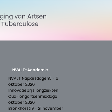
iging
van
Artsen
n
Tuberculose
NVALT-Academie
T
NVALT Najaarsdagen
5 - 6
oktober 2026
Innovatieprijs longziekten
Oud-longartsenmiddag
6
oktober 2026
Bronkhorst
19 - 21 november
S