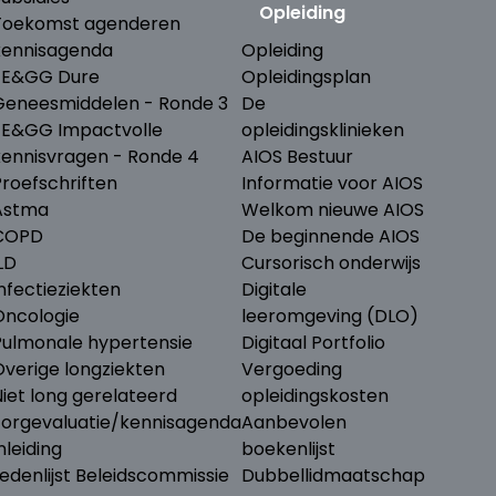
Opleiding
Toekomst agenderen
kennisagenda
Opleiding
ZE&GG Dure
Opleidingsplan
Geneesmiddelen - Ronde 3
De
ZE&GG Impactvolle
opleidingsklinieken
kennisvragen - Ronde 4
AIOS Bestuur
Proefschriften
Informatie voor AIOS
Astma
Welkom nieuwe AIOS
COPD
De beginnende AIOS
LD
Cursorisch onderwijs
nfectieziekten
Digitale
Oncologie
leeromgeving (DLO)
Pulmonale hypertensie
Digitaal Portfolio
Overige longziekten
Vergoeding
iet long gerelateerd
opleidingskosten
Zorgevaluatie/kennisagenda
Aanbevolen
nleiding
boekenlijst
edenlijst Beleidscommissie
Dubbellidmaatschap