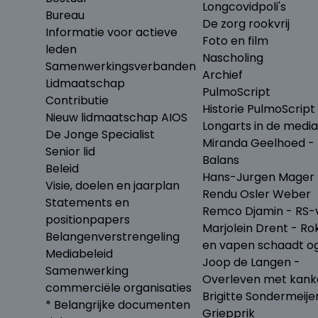
Longcovidpoli's
Bureau
De zorg rookvrij
Informatie voor actieve
Foto en film
leden
Nascholing
Samenwerkingsverbanden
Archief
Lidmaatschap
PulmoScript
Contributie
Historie PulmoScript
Nieuw lidmaatschap AIOS
Longarts in de media
De Jonge Specialist
Miranda Geelhoed - 
Senior lid
Balans
Beleid
Hans-Jurgen Mager 
Visie, doelen en jaarplan
Rendu Osler Weber
Statements en
Remco Djamin - RS-v
positionpapers
Marjolein Drent - Ro
Belangenverstrengeling
en vapen schaadt o
Mediabeleid
Joop de Langen -
Samenwerking
Overleven met kank
commerciële organisaties
Brigitte Sondermeije
* Belangrijke documenten
Griepprik