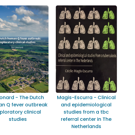
onard - The Dutch
Magis-Escurra - Clinical
n Q fever outbreak
and epidemiological
ploratory clinical
studies from a tbc
studies
referral center in The
Netherlands