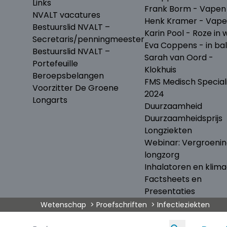
Links
Frank Borm - Vapen
NVALT vacatures
Henk Kramer - Vap
Bestuurslid NVALT –
Karin Pool - Roze in w
Secretaris/penningmeester
Eva Coppens - in ba
Bestuurslid NVALT –
Sarah van Oord -
Portefeuille
Klokhuis
Beroepsbelangen
FMS Medisch Special
Voorzitter De Groene
2024
Longarts
Duurzaamheid
Duurzaamheidsprijs
Longziekten
Webinar: Vergroeni
longzorg
Inhalatoren en klima
Factsheets en
Presentaties
Wetenschap
Proefschriften
Infectieziekten