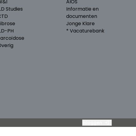
W&I
AIOS
LD Studies
Informatie en
CTD
documenten
Fibrose
Jonge Klare
ILD-PH
* Vacaturebank
Sarcoïdose
Overig
Inloggen