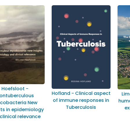
Hoefsloot -
Hofland - Clinical aspect
Lim
ontuberculous
of immune responses in
huma
cobacteria New
Tuberculosis
ex
hts in epidemiology
clinical relevance