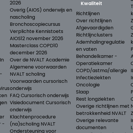
2026
Kwaliteit
Overig (AIOS) onderwijs en
Richtlijnen
nascholing
Over richtlijnen
Bronchoscopiecursus
Afgevaardigden
Verplichte Kennistoets
Richtlijnclusters
AIOS
12 november 2026
Ademhalingregulatie
Masterclass COPD
10
en vaten
december 2026
Behandelkamer -
In
Over de NVALT Academie
Operatiekamer
Algemene voorwaarden
COPD/astma/allergie
I
-
NVALT scholing
Infectieziekten
I
Voorwaarden cursorisch
Oncologie
irus
onderwijs
Slaap
ken
FAQ Cursorisch onderwijs
Rest longziekten
gen
Visiedocument Cursorisch
Overige richtlijnen met
N
onderwijs
betrokkenheid NVALT
er
Klachtenprocedure
Overige relevante
I
r -
(na)scholing NVALT
documenten
L
Ondersteuning voor