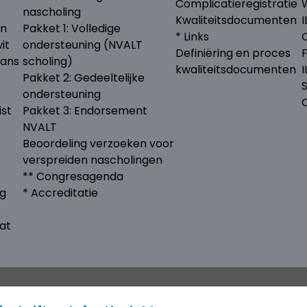
Complicatieregistratie
nascholing
Kwaliteitsdocumenten
I
en
Pakket 1: Volledige
* Links
it
ondersteuning (NVALT
Definiëring en proces
lans
scholing)
kwaliteitsdocumenten
Pakket 2: Gedeeltelijke
ondersteuning
ist
Pakket 3: Endorsement
NVALT
Beoordeling verzoeken voor
verspreiden nascholingen
** Congresagenda
ng
* Accreditatie
at