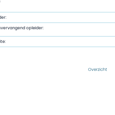
:
der:
svervangend opleider:
te:
e
Overzicht