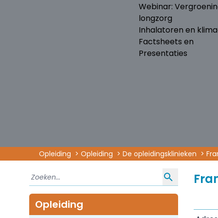
Webinar: Vergroeni
longzorg
Inhalatoren en klima
Factsheets en
Presentaties
Opleiding
Opleiding
De opleidingsklinieken
Fra
Fran
Opleiding