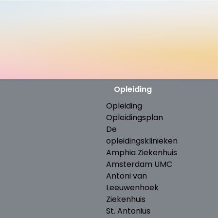
Opleiding
Opleiding
Opleidingsplan
De
opleidingsklinieken
Amphia Ziekenhuis
Amsterdam UMC
Antoni van
Leeuwenhoek
Ziekenhuis
St. Antonius