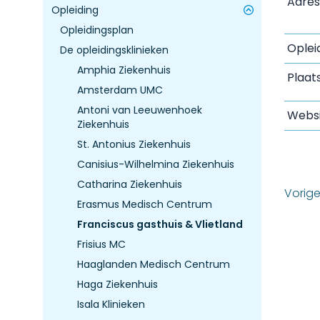
Adres
Opleiding
Opleidingsplan
Oplei
De opleidingsklinieken
Amphia Ziekenhuis
Plaat
Amsterdam UMC
Antoni van Leeuwenhoek
Websi
Ziekenhuis
St. Antonius Ziekenhuis
Canisius-Wilhelmina Ziekenhuis
Catharina Ziekenhuis
Vorig
Erasmus Medisch Centrum
Franciscus gasthuis & Vlietland
Frisius MC
Haaglanden Medisch Centrum
Haga Ziekenhuis
Isala Klinieken