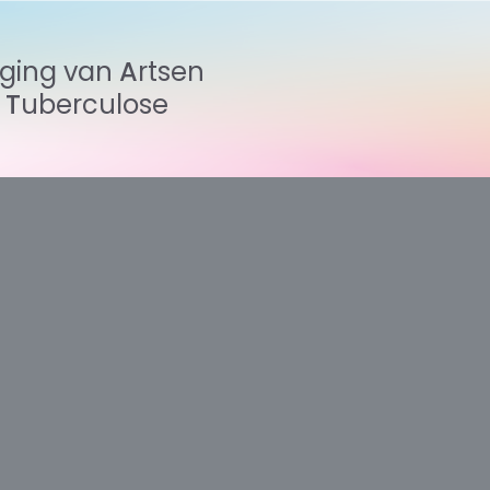
iging
van
Artsen
n
Tuberculose