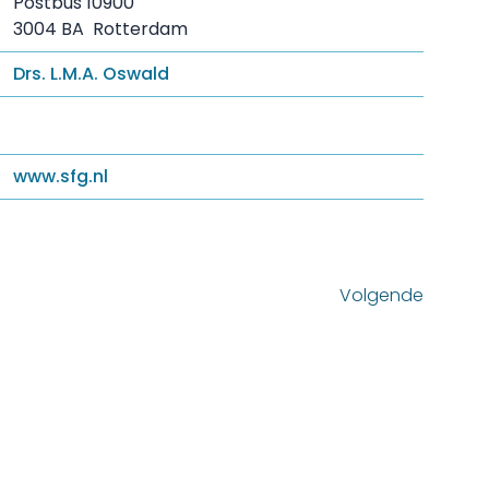
Postbus 10900
3004 BA Rotterdam
Drs. L.M.A. Oswald
www.sfg.nl
Volgende