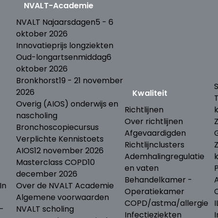
NVALT-Academie
T
NVALT Najaarsdagen
5 - 6
oktober 2026
Innovatieprijs longziekten
Oud-longartsenmiddag
6
oktober 2026
Bronkhorst
19 - 21 november
S
2026
Kwaliteit
Overig (AIOS) onderwijs en
Richtlijnen
nascholing
Over richtlijnen
Bronchoscopiecursus
Afgevaardigden
Verplichte Kennistoets
Richtlijnclusters
AIOS
12 november 2026
Ademhalingregulatie
Masterclass COPD
10
en vaten
december 2026
Behandelkamer -
In
Over de NVALT Academie
Operatiekamer
Algemene voorwaarden
COPD/astma/allergie
I
-
NVALT scholing
Infectieziekten
I