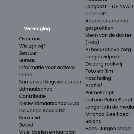
Longcast - DE NVAL
podcast!
Adembenemende
gesprekken
Vereniging
Stem van de dokter
Over ons
(FMS)
Wie zijn wij?
Arbocuratieve zorg
Bestuur
Longcovidpoli's
Bureau
De zorg rookvrij
Informatie voor actieve
Foto en film
leden
Nascholing
Samenwerkingsverbanden
Archief
Lidmaatschap
PulmoScript
Contributie
Historie PulmoScript
Nieuw lidmaatschap AIOS
Longarts in de media
De Jonge Specialist
Miranda Geelhoed - 
Senior lid
Balans
Beleid
Hans-Jurgen Mager 
Visie, doelen en jaarplan