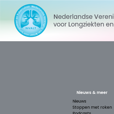
Nederlandse
Veren
voor
Longziekten
e
Nieuws & meer
Nieuws
Stoppen met roken
Podcasts