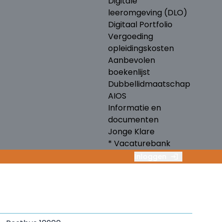
Digitale
leeromgeving (DLO)
Digitaal Portfolio
Vergoeding
opleidingskosten
Aanbevolen
boekenlijst
Dubbellidmaatschap
AIOS
Informatie en
documenten
Jonge Klare
* Vacaturebank
Inloggen