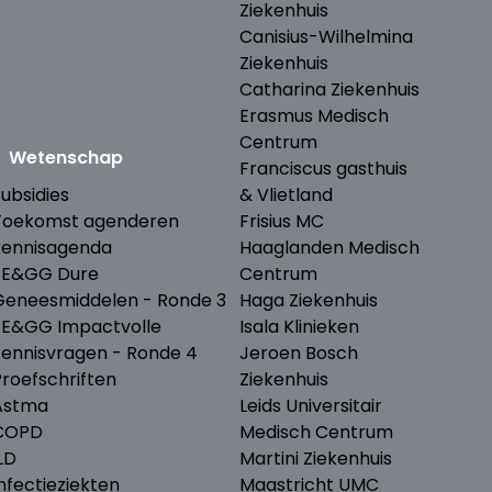
Ziekenhuis
Canisius-Wilhelmina
Ziekenhuis
Catharina Ziekenhuis
Erasmus Medisch
Centrum
Wetenschap
Franciscus gasthuis
ubsidies
& Vlietland
Toekomst agenderen
Frisius MC
kennisagenda
Haaglanden Medisch
ZE&GG Dure
Centrum
Geneesmiddelen - Ronde 3
Haga Ziekenhuis
ZE&GG Impactvolle
Isala Klinieken
kennisvragen - Ronde 4
Jeroen Bosch
Proefschriften
Ziekenhuis
Astma
Leids Universitair
COPD
Medisch Centrum
LD
Martini Ziekenhuis
nfectieziekten
Maastricht UMC