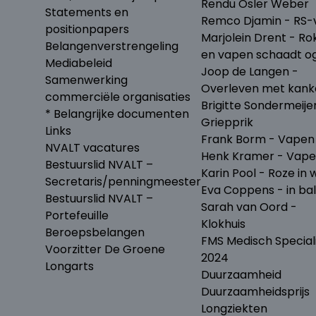
Rendu Osler Weber
Statements en
Remco Djamin - RS-v
positionpapers
Marjolein Drent - Ro
Belangenverstrengeling
en vapen schaadt o
Mediabeleid
Joop de Langen -
Samenwerking
Overleven met kank
commerciële organisaties
Brigitte Sondermeije
* Belangrijke documenten
Griepprik
Links
Frank Borm - Vapen
NVALT vacatures
Henk Kramer - Vap
Bestuurslid NVALT –
Karin Pool - Roze in w
Secretaris/penningmeester
Eva Coppens - in ba
Bestuurslid NVALT –
Sarah van Oord -
Portefeuille
Klokhuis
Beroepsbelangen
FMS Medisch Special
Voorzitter De Groene
2024
Longarts
Duurzaamheid
Duurzaamheidsprijs
Longziekten