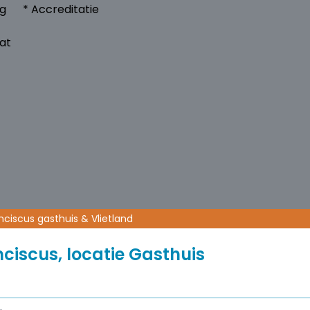
ng
* Accreditatie
at
nciscus gasthuis & Vlietland
ciscus, locatie Gasthuis