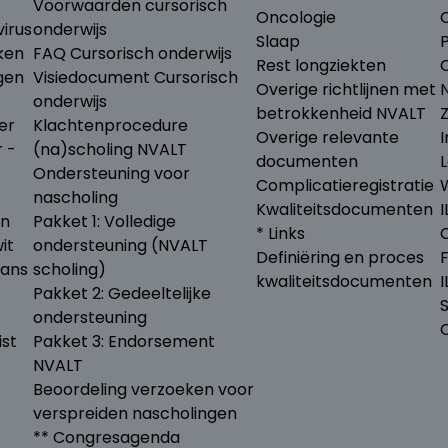
Voorwaarden cursorisch
Oncologie
irus
onderwijs
Slaap
ken
FAQ Cursorisch onderwijs
Rest longziekten
gen
Visiedocument Cursorisch
Overige richtlijnen met
N
onderwijs
betrokkenheid NVALT
er
Klachtenprocedure
Overige relevante
I
r -
(na)scholing NVALT
documenten
L
Ondersteuning voor
Complicatieregistratie
nascholing
Kwaliteitsdocumenten
I
en
Pakket 1: Volledige
* Links
it
ondersteuning (NVALT
Definiëring en proces
lans
scholing)
kwaliteitsdocumenten
Pakket 2: Gedeeltelijke
ondersteuning
ist
Pakket 3: Endorsement
NVALT
Beoordeling verzoeken voor
verspreiden nascholingen
** Congresagenda