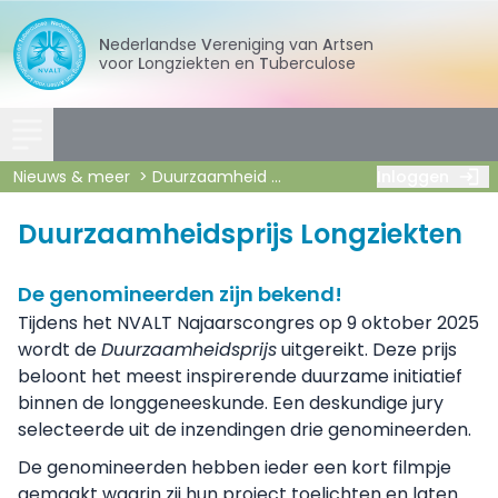
Nederlandse
Vereniging
van
Artsen
voor
Longziekten
en
Tuberculose
Nieuws & meer
Duurzaamheid
Duurzaamheidsprijs Longzi
Inloggen
Duurzaamheidsprijs Longziekten
De genomineerden zijn bekend!
Tijdens het NVALT Najaarscongres op 9 oktober 2025
wordt de
Duurzaamheidsprijs
uitgereikt. Deze prijs
beloont het meest inspirerende duurzame initiatief
binnen de longgeneeskunde. Een deskundige jury
selecteerde uit de inzendingen drie genomineerden.
De genomineerden hebben ieder een kort filmpje
gemaakt waarin zij hun project toelichten en laten