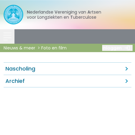
Nederlandse
Vereniging
van
Artsen
voor
Longziekten
en
Tuberculose
Nieuws & meer
Foto en film
Inloggen
Nascholing
Archief