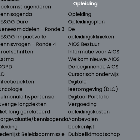
Opleiding
Toekomst agenderen
kennisagenda
Opleiding
ZE&GG Dure
Opleidingsplan
Geneesmiddelen - Ronde 3
De
ZE&GG Impactvolle
opleidingsklinieken
kennisvragen - Ronde 4
AIOS Bestuur
Proefschriften
Informatie voor AIOS
Astma
Welkom nieuwe AIOS
COPD
De beginnende AIOS
LD
Cursorisch onderwijs
nfectieziekten
Digitale
Oncologie
leeromgeving (DLO)
Pulmonale hypertensie
Digitaal Portfolio
Overige longziekten
Vergoeding
iet long gerelateerd
opleidingskosten
Zorgevaluatie/kennisagenda
Aanbevolen
nleiding
boekenlijst
edenlijst Beleidscommissie
Dubbellidmaatschap