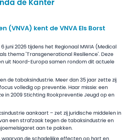
anda de Kanter
en (VNVA) kent de VNVA Els Borst
g 6 juni 2026 tijdens het Regionaal MWIA (Medical
als thema 'Transgenerational Resilience'. Deze
sen uit Noord-Europa samen rondom dit actuele
n de tabaksindustrie. Meer dan 35 jaar zette zij
 focus volledig op preventie. Haar missie: een
ze in 2009 Stichting Rookpreventie Jeugd op en
ndustrie aankaart – zet zij juridische middelen in
 van een strafzaak tegen de tabaksindustrie en
 sjoemelsigaret aan te pakken.
, waarvan de schadelijke effecten op hart en