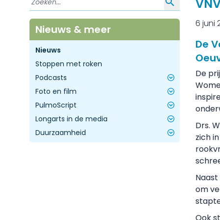
VNV
6 juni
Nieuws & meer
De V
Nieuws
Oeuv
Stoppen met roken
De pri
Podcasts
Women’
Foto en film
Longcast - DE NVALT podcast!
inspir
PulmoScript
Adembenemende gesprekken
Nascholing
onder
Longarts in de media
Stem van de dokter (FMS)
Archief
Historie PulmoScript
Drs. W
Duurzaamheid
Arbocuratieve zorg
Miranda Geelhoed - In Balans
zich i
Longcovidpoli's
Hans-Jurgen Mager - Rendu Osler
Duurzaamheidsprijs Longziekten
rookvr
Weber
De zorg rookvrij
Webinar: Vergroening longzorg
schre
Remco Djamin - RS-virus
Inhalatoren en klimaat
Naast 
Marjolein Drent - Roken en vapen
Factsheets en Presentaties
om ver
schaadt ogen
stapte
Joop de Langen - Overleven met
kanker
Ook st