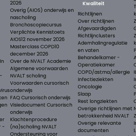
2026
Kwaliteit
Overig (AIOS) onderwijs en
Richtlijnen
nascholing
Over richtlijnen
Bronchoscopiecursus
Afgevaardigden
Verplichte Kennistoets
Richtlijnclusters
AIOS
12 november 2026
Ademhalingregulatie
Masterclass COPD
10
en vaten
december 2026
Behandelkamer -
In
Over de NVALT Academie
Operatiekamer
Algemene voorwaarden
COPD/astma/allergie
I
-
NVALT scholing
Infectieziekten
I
Voorwaarden cursorisch
Oncologie
irus
onderwijs
Slaap
ken
FAQ Cursorisch onderwijs
Rest longziekten
gen
Visiedocument Cursorisch
Overige richtlijnen met
N
onderwijs
betrokkenheid NVALT
er
Klachtenprocedure
Overige relevante
I
r -
(na)scholing NVALT
documenten
L
Ondersteuning voor