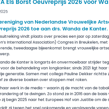
A Els Borst Oeuvreprijs 2026 voor W
 2025
ereniging van Nederlandse Vrouwelijke Arts
reprijs 2026 toe aan drs. Wanda de Kanter.
jsuitreiking vindt plaats over precies een jaar op zaterda
s International Association) Congres in Breukelen, met 
erende, tweedaagse bijeenkomst brengt vrouwelijke art
werp.
anda de Kanter is longarts én onvermoeibaar strijder tege
n voor de behandeling van longkanker; sinds 2021 ligt haar
ije generatie. Samen met collega Pauline Dekker richtte 
ef ze diverse boeken over stoppen met roken.
haar werk in de media – waarin zij de macht van de tabaksi
andering af te dwingen. Zo stond ze in 2016 aan de basis
 zij begin 2025 naar het Europees Hof van Justitie om de
rijdt zij tegen het snel opkomende en verslavende vapen