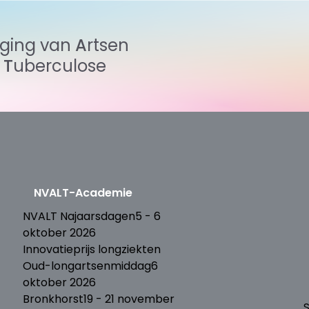
iging
van
Artsen
n
Tuberculose
NVALT-Academie
T
NVALT Najaarsdagen
5 - 6
oktober 2026
Innovatieprijs longziekten
Oud-longartsenmiddag
6
oktober 2026
Bronkhorst
19 - 21 november
S