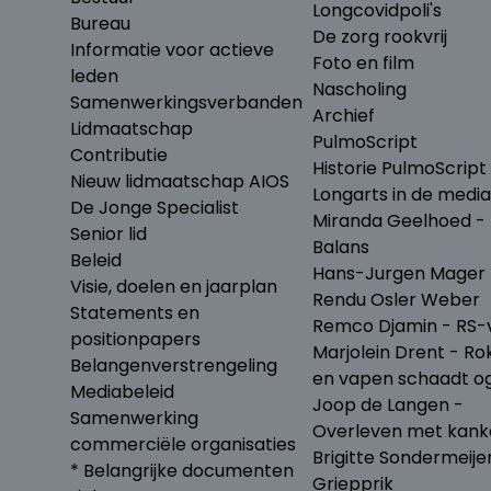
Longcovidpoli's
Bureau
De zorg rookvrij
Informatie voor actieve
Foto en film
leden
Nascholing
Samenwerkingsverbanden
Archief
Lidmaatschap
PulmoScript
Contributie
Historie PulmoScript
Nieuw lidmaatschap AIOS
Longarts in de media
De Jonge Specialist
Miranda Geelhoed - 
Senior lid
Balans
Beleid
Hans-Jurgen Mager 
Visie, doelen en jaarplan
Rendu Osler Weber
Statements en
Remco Djamin - RS-v
positionpapers
Marjolein Drent - Ro
Belangenverstrengeling
en vapen schaadt o
Mediabeleid
Joop de Langen -
Samenwerking
Overleven met kank
commerciële organisaties
Brigitte Sondermeije
* Belangrijke documenten
Griepprik