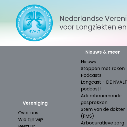
Nederlandse
Veren
voor
Longziekten
e
Nieuws & meer
Nieuws
Stoppen met roken
Podcasts
Longcast - DE NVAL
podcast!
Adembenemende
gesprekken
Vereniging
Stem van de dokter
Over ons
(FMS)
Wie zijn wij?
Arbocuratieve zorg
Bestuur