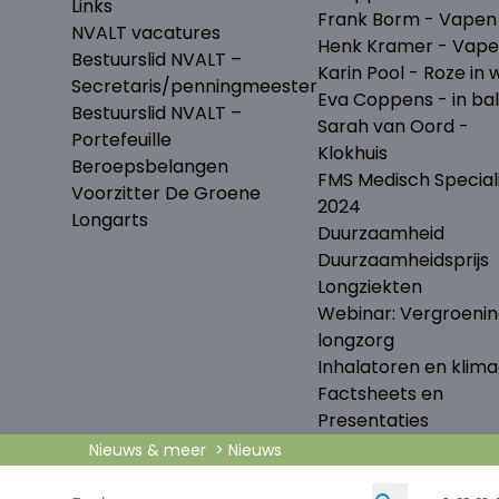
Links
Frank Borm - Vapen
NVALT vacatures
Henk Kramer - Vap
Bestuurslid NVALT –
Karin Pool - Roze in w
Secretaris/penningmeester
Eva Coppens - in ba
Bestuurslid NVALT –
Sarah van Oord -
Portefeuille
Klokhuis
Beroepsbelangen
FMS Medisch Special
Voorzitter De Groene
2024
Longarts
Duurzaamheid
Duurzaamheidsprijs
Longziekten
Webinar: Vergroeni
longzorg
Inhalatoren en klima
Factsheets en
Presentaties
Nieuws & meer
Nieuws