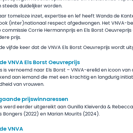
 steeds duidelijker worden.
ar tomeloze inzet, expertise en lef heeft Wanda de Kante
ook (inter)nationaal respect afgedwongen. Het VNVA-bes
e commissie Corrie Hermannprijs en Els Borst Oeuvrepri
ere prijs.
 de vijfde keer dat de VNVA Els Borst Oeuvreprijs wordt uit
de VNVA Els Borst Oeuvreprijs
js is vernoemd naar Els Borst – VNVA-erelid en icoon va
end aan iemand die met een krachtig en langdurig initiat
dheid van vrouwen.
gaande prijswinnaressen
js werd eerder uitgereikt aan Gunilla Kleiverda & Rebec
s Bongers (2022) en Marian Mourits (2024).
 de VNVA