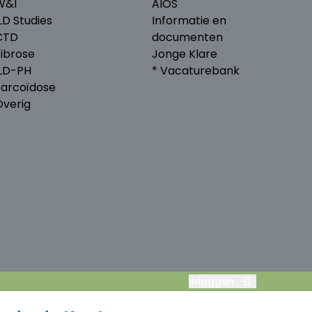
W&I
AIOS
LD Studies
Informatie en
CTD
documenten
Fibrose
Jonge Klare
ILD-PH
* Vacaturebank
Sarcoïdose
Overig
Inloggen