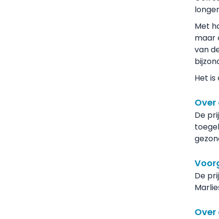
longen
Brigitte Sondermeijer - Griepprik
Frank Borm - Vapen
Met ha
maar 
Henk Kramer - Vapen
van d
Karin Pool - Roze in wit
bijzond
Eva Coppens - in balans
Het is
Sarah van Oord - Klokhuis
FMS Medisch Specialist 2024
Over 
De pri
toegek
gezon
Voor
De pri
Marlie
Over