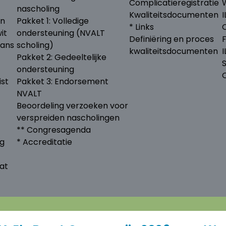
Complicatieregistratie
nascholing
Kwaliteitsdocumenten
I
en
Pakket 1: Volledige
* Links
it
ondersteuning (NVALT
Definiëring en proces
lans
scholing)
kwaliteitsdocumenten
Pakket 2: Gedeeltelijke
ondersteuning
ist
Pakket 3: Endorsement
NVALT
Beoordeling verzoeken voor
verspreiden nascholingen
** Congresagenda
ng
* Accreditatie
at