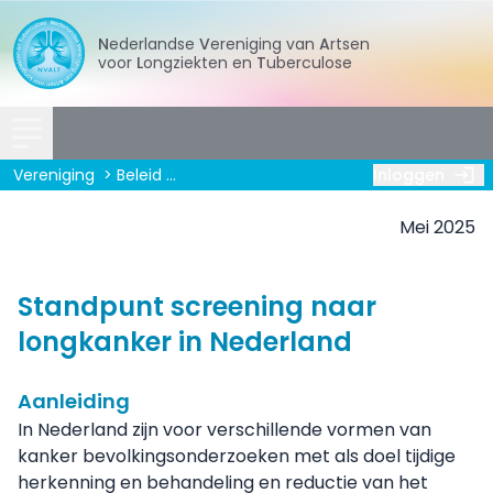
Nederlandse
Vereniging
van
Artsen
voor
Longziekten
en
Tuberculose
Vereniging
Beleid
Statements en positionpapers
Inloggen
Standp
Mei 2025
Standpunt screening naar
longkanker in Nederland
Aanleiding
In Nederland zijn voor verschillende vormen van
kanker bevolkingsonderzoeken met als doel tijdige
herkenning en behandeling en reductie van het