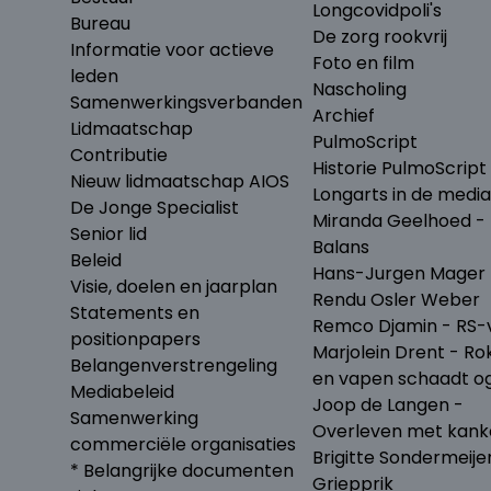
Longcovidpoli's
Bureau
De zorg rookvrij
Informatie voor actieve
Foto en film
leden
Nascholing
Samenwerkingsverbanden
Archief
Lidmaatschap
PulmoScript
Contributie
Historie PulmoScript
Nieuw lidmaatschap AIOS
Longarts in de media
De Jonge Specialist
Miranda Geelhoed - 
Senior lid
Balans
Beleid
Hans-Jurgen Mager 
Visie, doelen en jaarplan
Rendu Osler Weber
Statements en
Remco Djamin - RS-v
positionpapers
Marjolein Drent - Ro
Belangenverstrengeling
en vapen schaadt o
Mediabeleid
Joop de Langen -
Samenwerking
Overleven met kank
commerciële organisaties
Brigitte Sondermeije
* Belangrijke documenten
Griepprik