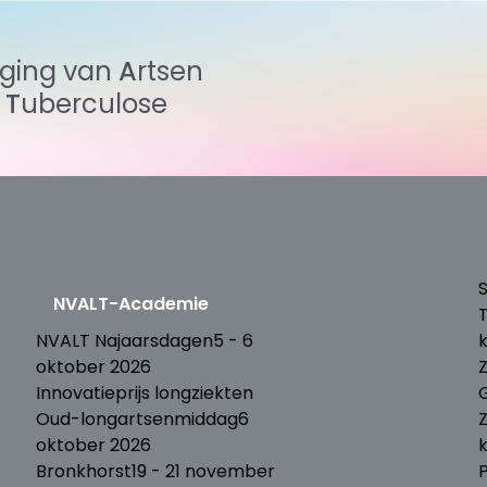
iging
van
Artsen
n
Tuberculose
S
NVALT-Academie
T
NVALT Najaarsdagen
5 - 6
oktober 2026
Innovatieprijs longziekten
Oud-longartsenmiddag
6
oktober 2026
Bronkhorst
19 - 21 november