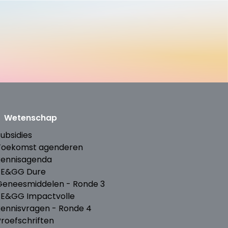
Wetenschap
ubsidies
Toekomst agenderen
kennisagenda
ZE&GG Dure
Geneesmiddelen - Ronde 3
ZE&GG Impactvolle
kennisvragen - Ronde 4
Proefschriften