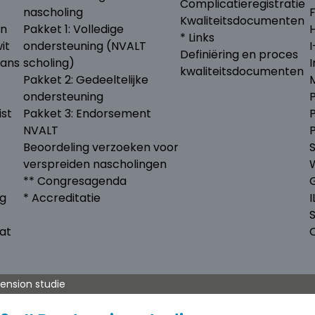
Complicatieregistratie
nascholing
F
Kwaliteitsdocumenten
en
Pakket 1: Volledige
* Links
it
ondersteuning (NVALT
I
Definiëring en proces
lans
scholing)
kwaliteitsdocumenten
Pakket 2: Gedeeltelijke
ondersteuning
ist
Pakket 3: Endorsement
NVALT
Beoordeling verzoeken voor
S
verspreiden nascholingen
** Congresagenda
ng
* Accreditatie
at
ension studie