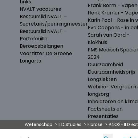
Links
Frank Borm - Vapen
NVALT vacatures
Henk Kramer - Vap
Bestuurslid NVALT –
Karin Pool - Roze in w
Secretaris/penningmeester
Eva Coppens - in ba
Bestuurslid NVALT –
Sarah van Oord -
Portefeuille
Klokhuis
Beroepsbelangen
FMS Medisch Special
Voorzitter De Groene
2024
Longarts
Duurzaamheid
Duurzaamheidsprijs
Longziekten
Webinar: Vergroeni
longzorg
Inhalatoren en klima
Factsheets en
Presentaties
Wetenschap
ILD Studies
Fibrose
P4O2- ILD ext