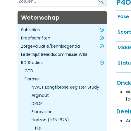
P4O2
Fase
Wetenschap
Subsidies
Soort
Proefschriften
Toekomst agenderen kennisagenda
Zorgevaluatie/kennisagenda
ZE&GG Dure Geneesmiddelen - Ronde
Astma
Midde
3
Ledenlijst Beleidscommissie W&I
COPD
Inleiding
ZE&GG Impactvolle kennisvragen -
ILD Studies
ILD
Statu
Ronde 4
Infectieziekten
CTD
Oncologie
Fibrose
Onde
Pulmonale hypertensie
NVALT Longfibrose Register Study
We
Overige longziekten
Arginaut
fa
Niet long gerelateerd
DROP
Deel
Fibrovision
Horizon (HZN-825)
A
I-file