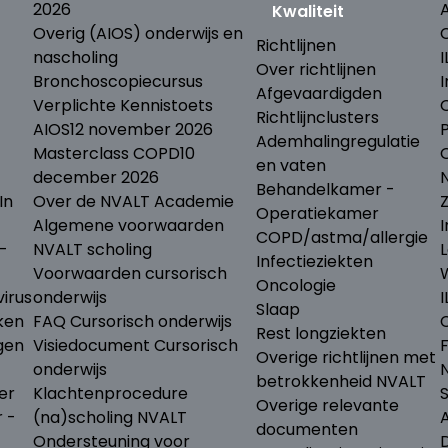
2026
Kwaliteit
Overig (AIOS) onderwijs en
Richtlijnen
nascholing
I
Over richtlijnen
Bronchoscopiecursus
I
Afgevaardigden
Verplichte Kennistoets
Richtlijnclusters
AIOS
12 november 2026
Ademhalingregulatie
Masterclass COPD
10
en vaten
december 2026
N
Behandelkamer -
In
Over de NVALT Academie
Operatiekamer
Algemene voorwaarden
I
COPD/astma/allergie
-
NVALT scholing
L
Infectieziekten
Voorwaarden cursorisch
Oncologie
irus
onderwijs
I
Slaap
ken
FAQ Cursorisch onderwijs
Rest longziekten
gen
Visiedocument Cursorisch
Overige richtlijnen met
onderwijs
betrokkenheid NVALT
er
Klachtenprocedure
Overige relevante
r -
(na)scholing NVALT
documenten
Ondersteuning voor