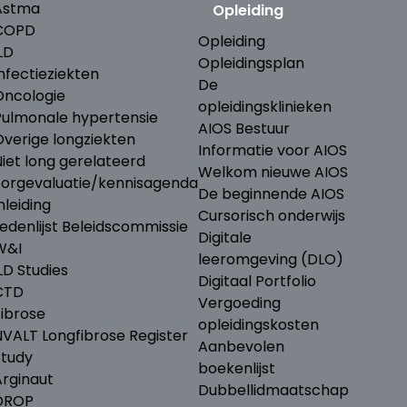
Astma
Opleiding
COPD
Opleiding
LD
Opleidingsplan
nfectieziekten
De
Oncologie
opleidingsklinieken
Pulmonale hypertensie
AIOS Bestuur
Overige longziekten
Informatie voor AIOS
iet long gerelateerd
Welkom nieuwe AIOS
Zorgevaluatie/kennisagenda
De beginnende AIOS
nleiding
Cursorisch onderwijs
edenlijst Beleidscommissie
Digitale
W&I
leeromgeving (DLO)
LD Studies
Digitaal Portfolio
CTD
Vergoeding
Fibrose
opleidingskosten
NVALT Longfibrose Register
Aanbevolen
Study
boekenlijst
Arginaut
Dubbellidmaatschap
DROP