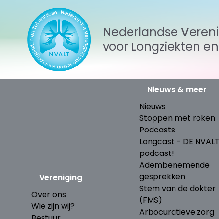
Nederlandse
Veren
voor
Longziekten
e
Nieuws & meer
Nieuws
Stoppen met roken
Podcasts
Longcast - DE NVAL
podcast!
Adembenemende
gesprekken
Vereniging
Stem van de dokter
Over ons
(FMS)
Wie zijn wij?
Arbocuratieve zorg
Bestuur