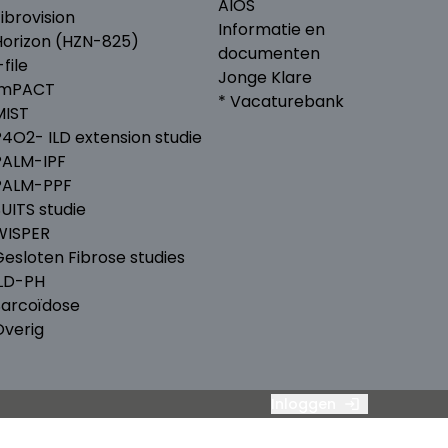
AIOS
ibrovision
Informatie en
Horizon (HZN-825)
documenten
-file
Jonge Klare
ImPACT
* Vacaturebank
MIST
P4O2- ILD extension studie
PALM-IPF
PALM-PPF
UITS studie
WISPER
Gesloten Fibrose studies
ILD-PH
Sarcoïdose
Overig
Inloggen