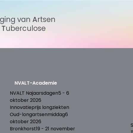
iging
van
Artsen
n
Tuberculose
NVALT-Academie
T
NVALT Najaarsdagen
5 - 6
oktober 2026
Innovatieprijs longziekten
Oud-longartsenmiddag
6
oktober 2026
S
Bronkhorst
19 - 21 november