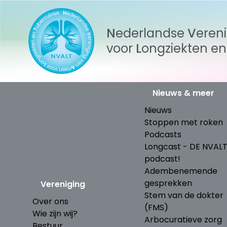
Nederlandse
Veren
voor
Longziekten
e
Nieuws & meer
Nieuws
Stoppen met roken
Podcasts
Longcast - DE NVAL
podcast!
Adembenemende
gesprekken
Vereniging
Stem van de dokter
Over ons
(FMS)
Wie zijn wij?
Arbocuratieve zorg
Bestuur