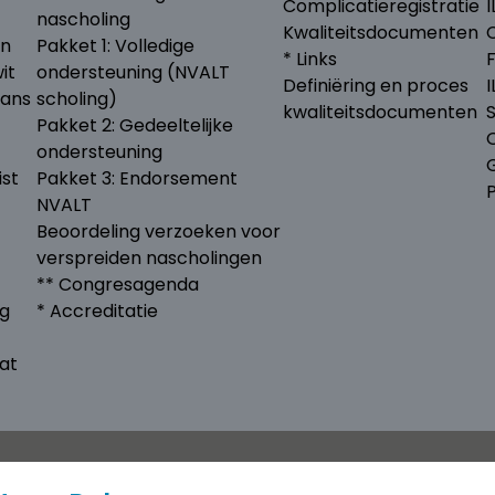
Complicatieregistratie
I
nascholing
Kwaliteitsdocumenten
en
Pakket 1: Volledige
* Links
it
ondersteuning (NVALT
Definiëring en proces
lans
scholing)
kwaliteitsdocumenten
Pakket 2: Gedeeltelijke
ondersteuning
G
ist
Pakket 3: Endorsement
NVALT
Beoordeling verzoeken voor
verspreiden nascholingen
** Congresagenda
ng
* Accreditatie
at