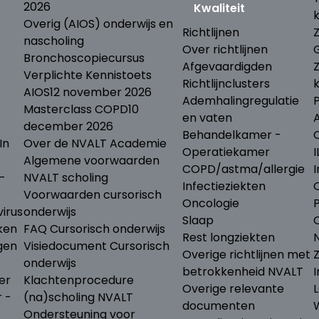
2026
Kwaliteit
Overig (AIOS) onderwijs en
Richtlijnen
nascholing
Over richtlijnen
Bronchoscopiecursus
Afgevaardigden
Verplichte Kennistoets
Richtlijnclusters
AIOS
12 november 2026
Ademhalingregulatie
Masterclass COPD
10
en vaten
december 2026
Behandelkamer -
In
Over de NVALT Academie
Operatiekamer
I
Algemene voorwaarden
COPD/astma/allergie
I
-
NVALT scholing
Infectieziekten
Voorwaarden cursorisch
Oncologie
irus
onderwijs
Slaap
ken
FAQ Cursorisch onderwijs
Rest longziekten
N
gen
Visiedocument Cursorisch
Overige richtlijnen met
onderwijs
betrokkenheid NVALT
I
er
Klachtenprocedure
Overige relevante
L
r -
(na)scholing NVALT
documenten
Ondersteuning voor