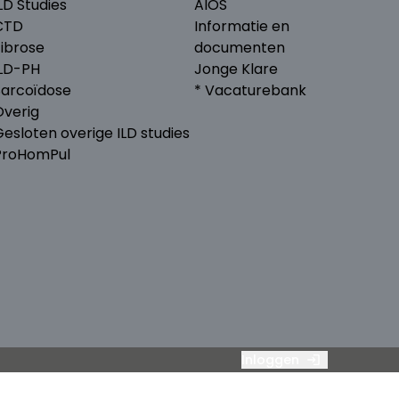
LD Studies
AIOS
CTD
Informatie en
Fibrose
documenten
ILD-PH
Jonge Klare
Sarcoïdose
* Vacaturebank
Overig
esloten overige ILD studies
ProHomPul
Inloggen