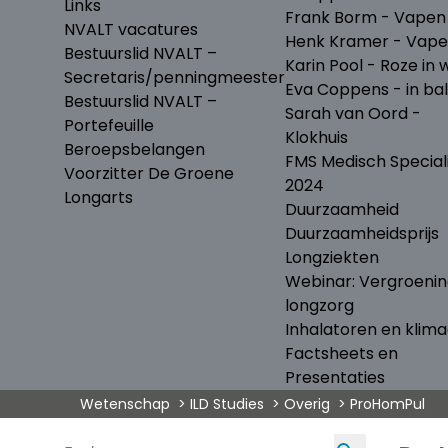
Links
Frank Borm - Vapen
NVALT vacatures
Henk Kramer - Vap
Bestuurslid NVALT –
Karin Pool - Roze in w
Secretaris/penningmeester
Eva Coppens - in ba
Bestuurslid NVALT –
Sarah van Oord -
Portefeuille
Klokhuis
Beroepsbelangen
FMS Medisch Special
Voorzitter De Groene
2024
Longarts
Duurzaamheid
Duurzaamheidsprijs
Longziekten
Webinar: Vergroeni
longzorg
Inhalatoren en klima
Factsheets en
Presentaties
Wetenschap
ILD Studies
Overig
ProHomPul