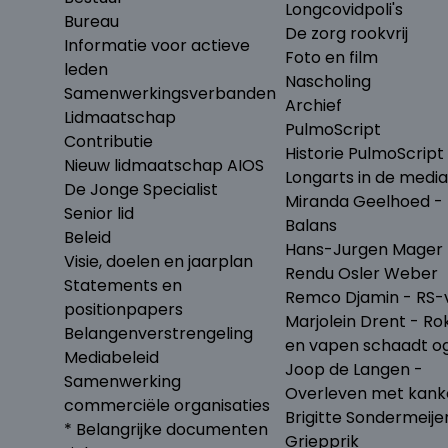
Longcovidpoli's
Bureau
De zorg rookvrij
Informatie voor actieve
Foto en film
leden
Nascholing
Samenwerkingsverbanden
Archief
Lidmaatschap
PulmoScript
Contributie
Historie PulmoScript
Nieuw lidmaatschap AIOS
Longarts in de media
De Jonge Specialist
Miranda Geelhoed - 
Senior lid
Balans
Beleid
Hans-Jurgen Mager 
Visie, doelen en jaarplan
Rendu Osler Weber
Statements en
Remco Djamin - RS-v
positionpapers
Marjolein Drent - Ro
Belangenverstrengeling
en vapen schaadt o
Mediabeleid
Joop de Langen -
Samenwerking
Overleven met kank
commerciële organisaties
Brigitte Sondermeije
* Belangrijke documenten
Griepprik