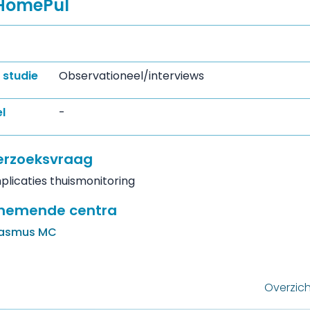
HomePul
 studie
Observationeel/interviews
l
-
rzoeksvraag
plicaties thuismonitoring
nemende centra
rasmus MC
e
Overzich