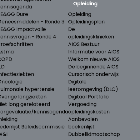
Opleiding
kennisagenda
ZE&GG Dure
Opleiding
Geneesmiddelen - Ronde 3
Opleidingsplan
ZE&GG Impactvolle
De
kennisvragen - Ronde 4
opleidingsklinieken
Proefschriften
AIOS Bestuur
Astma
Informatie voor AIOS
COPD
Welkom nieuwe AIOS
LD
De beginnende AIOS
nfectieziekten
Cursorisch onderwijs
Oncologie
Digitale
Pulmonale hypertensie
leeromgeving (DLO)
Overige longziekten
Digitaal Portfolio
iet long gerelateerd
Vergoeding
Zorgevaluatie/kennisagenda
opleidingskosten
nleiding
Aanbevolen
edenlijst Beleidscommissie
boekenlijst
W&I
Dubbellidmaatschap