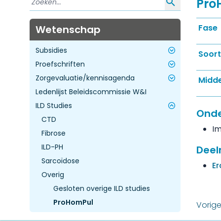
Pro
Fase
Wetenschap
Subsidies
Soort
Proefschriften
Toekomst agenderen kennisagenda
Zorgevaluatie/kennisagenda
ZE&GG Dure Geneesmiddelen - Ronde
Astma
Midde
3
Ledenlijst Beleidscommissie W&I
COPD
Inleiding
ZE&GG Impactvolle kennisvragen -
ILD Studies
ILD
Ronde 4
Onde
Infectieziekten
CTD
Im
Oncologie
Fibrose
Pulmonale hypertensie
ILD-PH
Deel
Overige longziekten
Sarcoïdose
E
Niet long gerelateerd
Overig
Gesloten overige ILD studies
ProHomPul
Vorig