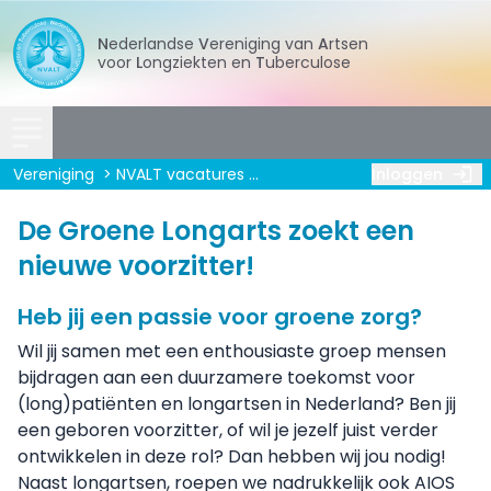
Nederlandse
Vereniging
van
Artsen
voor
Longziekten
en
Tuberculose
Vereniging
NVALT vacatures
Voorzitter De Groene Longart
Inloggen
De Groene Longarts zoekt een
nieuwe voorzitter!
Heb jij een passie voor groene zorg?
Wil jij samen met een enthousiaste groep mensen
bijdragen aan een duurzamere toekomst voor
(long)patiënten en longartsen in Nederland? Ben jij
een geboren voorzitter, of wil je jezelf juist verder
ontwikkelen in deze rol? Dan hebben wij jou nodig!
Naast longartsen, roepen we nadrukkelijk ook AIOS