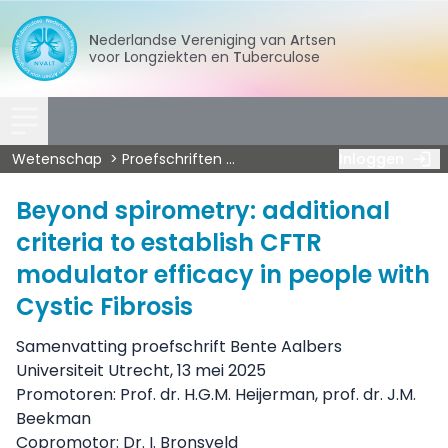
Nederlandse
Vereniging
van
Artsen
voor
Longziekten
en
Tuberculose
Wetenschap
Proefschriften
Overige longziekten
Inloggen
Aalber
Beyond spirometry: additional
criteria to establish CFTR
modulator efficacy in people with
Cystic Fibrosis
Samenvatting proefschrift Bente Aalbers
Universiteit Utrecht, 13 mei 2025
Promotoren: Prof. dr. H.G.M. Heijerman, prof. dr. J.M.
Beekman
Copromotor: Dr. I. Bronsveld