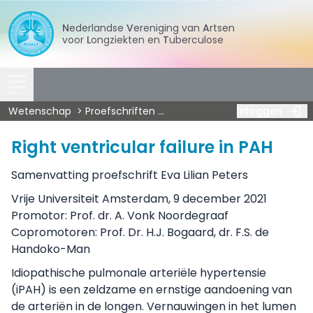
Nederlandse
Vereniging
van
Artsen
voor
Longziekten
en
Tuberculose
Wetenschap
Proefschriften
Pulmonale hypertensie
Inloggen
Pet
Right ventricular failure in PAH
Samenvatting proefschrift Eva Lilian Peters
Vrije Universiteit Amsterdam, 9 december 2021
Promotor: Prof. dr. A. Vonk Noordegraaf
Copromotoren: Prof. Dr. H.J. Bogaard, dr. F.S. de
Handoko-Man
Idiopathische pulmonale arteriële hypertensie
(iPAH) is een zeldzame en ernstige aandoening van
de arteriën in de longen. Vernauwingen in het lumen