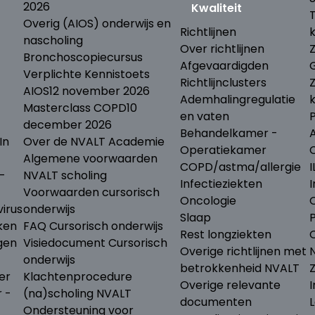
2026
Kwaliteit
Overig (AIOS) onderwijs en
Richtlijnen
nascholing
Over richtlijnen
Bronchoscopiecursus
Afgevaardigden
Verplichte Kennistoets
Richtlijnclusters
AIOS
12 november 2026
Ademhalingregulatie
Masterclass COPD
10
en vaten
december 2026
Behandelkamer -
In
Over de NVALT Academie
Operatiekamer
Algemene voorwaarden
COPD/astma/allergie
I
-
NVALT scholing
Infectieziekten
I
Voorwaarden cursorisch
Oncologie
irus
onderwijs
Slaap
ken
FAQ Cursorisch onderwijs
Rest longziekten
gen
Visiedocument Cursorisch
Overige richtlijnen met
N
onderwijs
betrokkenheid NVALT
er
Klachtenprocedure
Overige relevante
I
r -
(na)scholing NVALT
documenten
L
Ondersteuning voor