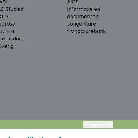
W&I
AIOS
LD Studies
Informatie en
CTD
documenten
Fibrose
Jonge Klare
ILD-PH
* Vacaturebank
Sarcoïdose
Overig
Inloggen