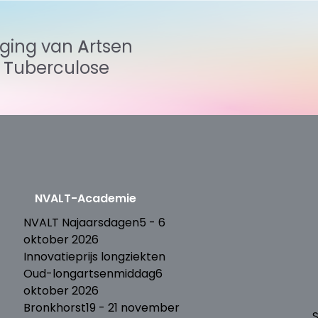
iging
van
Artsen
n
Tuberculose
NVALT-Academie
T
NVALT Najaarsdagen
5 - 6
oktober 2026
Innovatieprijs longziekten
Oud-longartsenmiddag
6
oktober 2026
Bronkhorst
19 - 21 november
S