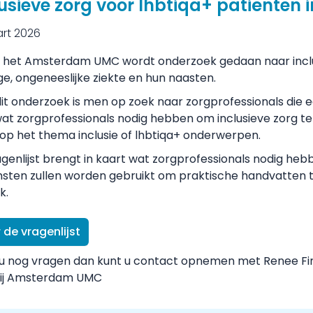
usieve zorg voor lhbtiqa+ patiënten i
rt 2026
t het Amsterdam UMC wordt onderzoek gedaan naar inclu
ge, ongeneeslijke ziekte en hun naasten.
it onderzoek is men op zoek naar zorgprofessionals die ee
wat zorgprofessionals nodig hebben om inclusieve zorg 
n op het thema inclusie of lhbtiqa+ onderwerpen.
genlijst brengt in kaart wat zorgprofessionals nodig heb
sten zullen worden gebruikt om praktische handvatten te
k.
 de vragenlijst
u nog vragen dan kunt u contact opnemen met Renee Fink
bij Amsterdam UMC