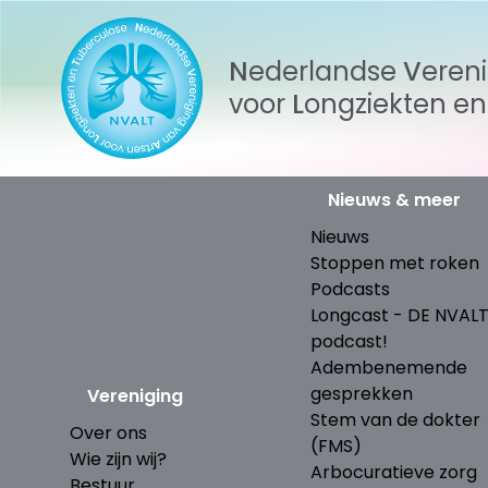
Nederlandse
Veren
voor
Longziekten
e
Nieuws & meer
Nieuws
Stoppen met roken
Podcasts
Longcast - DE NVAL
podcast!
Adembenemende
gesprekken
Vereniging
Stem van de dokter
Over ons
(FMS)
Wie zijn wij?
Arbocuratieve zorg
Bestuur