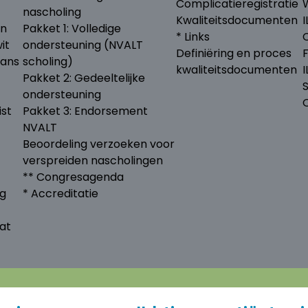
Complicatieregistratie
nascholing
Kwaliteitsdocumenten
I
en
Pakket 1: Volledige
* Links
it
ondersteuning (NVALT
Definiëring en proces
lans
scholing)
kwaliteitsdocumenten
Pakket 2: Gedeeltelijke
ondersteuning
ist
Pakket 3: Endorsement
NVALT
Beoordeling verzoeken voor
verspreiden nascholingen
** Congresagenda
ng
* Accreditatie
at