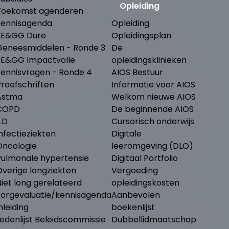
Opleiding
Toekomst agenderen
kennisagenda
Opleiding
ZE&GG Dure
Opleidingsplan
Geneesmiddelen - Ronde 3
De
ZE&GG Impactvolle
opleidingsklinieken
kennisvragen - Ronde 4
AIOS Bestuur
Proefschriften
Informatie voor AIOS
Astma
Welkom nieuwe AIOS
COPD
De beginnende AIOS
LD
Cursorisch onderwijs
nfectieziekten
Digitale
Oncologie
leeromgeving (DLO)
Pulmonale hypertensie
Digitaal Portfolio
Overige longziekten
Vergoeding
iet long gerelateerd
opleidingskosten
Zorgevaluatie/kennisagenda
Aanbevolen
nleiding
boekenlijst
edenlijst Beleidscommissie
Dubbellidmaatschap