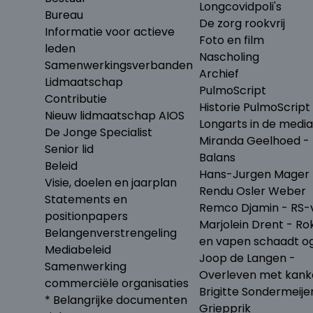
Longcovidpoli's
Bureau
De zorg rookvrij
Informatie voor actieve
Foto en film
leden
Nascholing
Samenwerkingsverbanden
Archief
Lidmaatschap
PulmoScript
Contributie
Historie PulmoScript
Nieuw lidmaatschap AIOS
Longarts in de media
De Jonge Specialist
Miranda Geelhoed - 
Senior lid
Balans
Beleid
Hans-Jurgen Mager 
Visie, doelen en jaarplan
Rendu Osler Weber
Statements en
Remco Djamin - RS-v
positionpapers
Marjolein Drent - Ro
Belangenverstrengeling
en vapen schaadt o
Mediabeleid
Joop de Langen -
Samenwerking
Overleven met kank
commerciële organisaties
Brigitte Sondermeije
* Belangrijke documenten
Griepprik