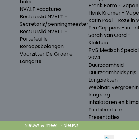
Links
Frank Borm - Vapen
NVALT vacatures
Henk Kramer - Vap
Bestuurslid NVALT –
Karin Pool - Roze in w
Secretaris/penningmeester
Eva Coppens - in ba
Bestuurslid NVALT –
Sarah van Oord -
Portefeuille
Klokhuis
Beroepsbelangen
FMS Medisch Special
Voorzitter De Groene
2024
Longarts
Duurzaamheid
Duurzaamheidsprijs
Longziekten
Webinar: Vergroeni
longzorg
Inhalatoren en klima
Factsheets en
Presentaties
Nieuws & meer
Nieuws