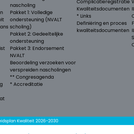
Complicatieregistratie
nascholing
Kwaliteitsdocumenten
I
en
Pakket 1: Volledige
* Links
it
ondersteuning (NVALT
Definiëring en proces
lans
scholing)
kwaliteitsdocumenten
Pakket 2: Gedeeltelijke
ondersteuning
ist
Pakket 3: Endorsement
NVALT
Beoordeling verzoeken voor
verspreiden nascholingen
** Congresagenda
ng
* Accreditatie
at
eidsplan Kwaliteit 2026-2030