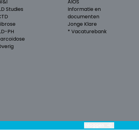
W&I
AIOS
LD Studies
Informatie en
CTD
documenten
Fibrose
Jonge Klare
ILD-PH
* Vacaturebank
Sarcoïdose
Overig
Inloggen