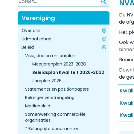
NVA
De NVA
Vereniging
de afg
Over ons
Het pl
Lidmaatschap
Wie zijn wij?
Ook wo
Beleid
Bestuur
Contributie
binnen
Bureau
Nieuw lidmaatschap AIOS
Visie, doelen en jaarplan
Benieu
Informatie voor actieve leden
De Jonge Specialist
Meerjarenplan 2023-2028
Downlo
Samenwerkingsverbanden
Senior lid
Beleidsplan Kwaliteit 2026-2030
de ges
Jaarplan 2026
Statements en positionpapers
Kwali
Belangenverstrengeling
Kwali
Mediabeleid
Samenwerking commerciële
Kwali
organisaties
* Belangrijke documenten