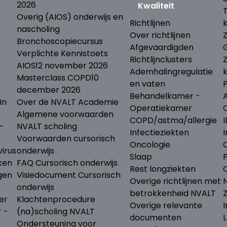
2026
Kwaliteit
Overig (AIOS) onderwijs en
Richtlijnen
nascholing
Over richtlijnen
Bronchoscopiecursus
Afgevaardigden
Verplichte Kennistoets
Richtlijnclusters
AIOS
12 november 2026
Ademhalingregulatie
Masterclass COPD
10
en vaten
december 2026
Behandelkamer -
In
Over de NVALT Academie
Operatiekamer
Algemene voorwaarden
COPD/astma/allergie
I
-
NVALT scholing
Infectieziekten
I
Voorwaarden cursorisch
Oncologie
irus
onderwijs
Slaap
ken
FAQ Cursorisch onderwijs
Rest longziekten
gen
Visiedocument Cursorisch
Overige richtlijnen met
N
onderwijs
betrokkenheid NVALT
er
Klachtenprocedure
Overige relevante
I
r -
(na)scholing NVALT
documenten
L
Ondersteuning voor