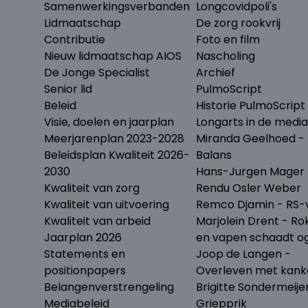
Samenwerkingsverbanden
Longcovidpoli's
Lidmaatschap
De zorg rookvrij
Contributie
Foto en film
Nieuw lidmaatschap AIOS
Nascholing
De Jonge Specialist
Archief
Senior lid
PulmoScript
Beleid
Historie PulmoScript
Visie, doelen en jaarplan
Longarts in de media
Meerjarenplan 2023-2028
Miranda Geelhoed - 
Beleidsplan Kwaliteit 2026-
Balans
2030
Hans-Jurgen Mager 
Kwaliteit van zorg
Rendu Osler Weber
Kwaliteit van uitvoering
Remco Djamin - RS-v
Kwaliteit van arbeid
Marjolein Drent - Ro
Jaarplan 2026
en vapen schaadt o
Statements en
Joop de Langen -
positionpapers
Overleven met kank
Belangenverstrengeling
Brigitte Sondermeije
Mediabeleid
Griepprik