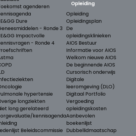
Opleiding
Toekomst agenderen
kennisagenda
Opleiding
ZE&GG Dure
Opleidingsplan
Geneesmiddelen - Ronde 3
De
ZE&GG Impactvolle
opleidingsklinieken
kennisvragen - Ronde 4
AIOS Bestuur
Proefschriften
Informatie voor AIOS
Astma
Welkom nieuwe AIOS
COPD
De beginnende AIOS
LD
Cursorisch onderwijs
nfectieziekten
Digitale
Oncologie
leeromgeving (DLO)
Pulmonale hypertensie
Digitaal Portfolio
Overige longziekten
Vergoeding
iet long gerelateerd
opleidingskosten
Zorgevaluatie/kennisagenda
Aanbevolen
nleiding
boekenlijst
edenlijst Beleidscommissie
Dubbellidmaatschap