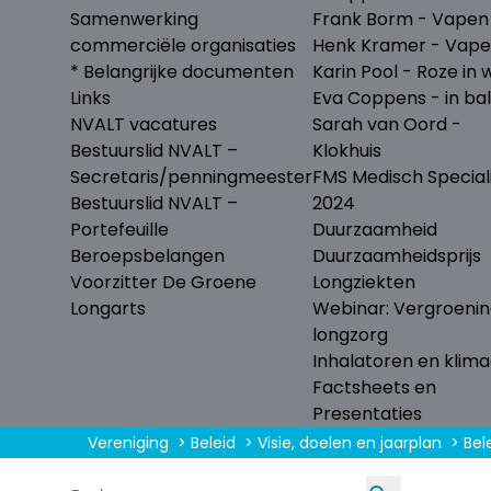
Samenwerking
Frank Borm - Vapen
commerciële organisaties
Henk Kramer - Vap
* Belangrijke documenten
Karin Pool - Roze in w
Links
Eva Coppens - in ba
NVALT vacatures
Sarah van Oord -
Bestuurslid NVALT –
Klokhuis
Secretaris/penningmeester
FMS Medisch Special
Bestuurslid NVALT –
2024
Portefeuille
Duurzaamheid
Beroepsbelangen
Duurzaamheidsprijs
Voorzitter De Groene
Longziekten
Longarts
Webinar: Vergroeni
longzorg
Inhalatoren en klima
Factsheets en
Presentaties
Vereniging
Beleid
Visie, doelen en jaarplan
Bel