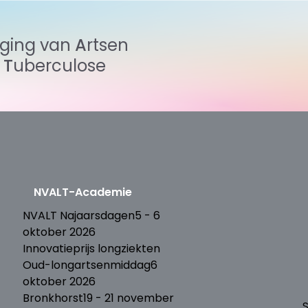
iging
van
Artsen
n
Tuberculose
NVALT-Academie
T
NVALT Najaarsdagen
5 - 6
oktober 2026
Innovatieprijs longziekten
Oud-longartsenmiddag
6
oktober 2026
Bronkhorst
19 - 21 november
S