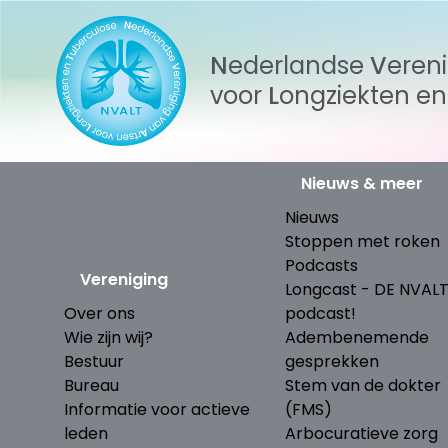
Nederlandse
Veren
voor
Longziekten
e
Nieuws & meer
Nieuws
Stoppen met roken
Podcasts
Vereniging
Longcast - DE NVAL
Over ons
podcast!
Wie zijn wij?
Adembenemende
Bestuur
gesprekken
Bureau
Stem van de dokter
Informatie voor actieve
(FMS)
leden
Arbocuratieve zorg