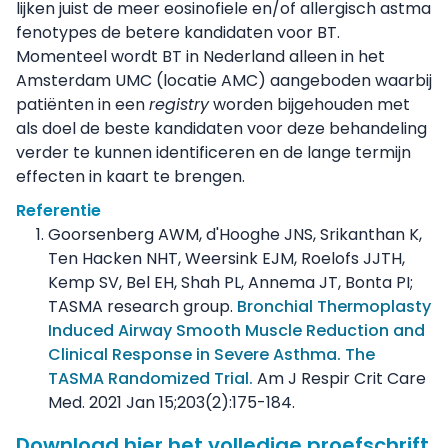
lijken juist de meer eosinofiele en/of allergisch astma
fenotypes de betere kandidaten voor BT.
Momenteel wordt BT in Nederland alleen in het
Amsterdam UMC (locatie AMC) aangeboden waarbij
patiënten in een
registry
worden bijgehouden met
als doel de beste kandidaten voor deze behandeling
verder te kunnen identificeren en de lange termijn
effecten in kaart te brengen.
Referentie
Goorsenberg AWM, d'Hooghe JNS, Srikanthan K,
Ten Hacken NHT, Weersink EJM, Roelofs JJTH,
Kemp SV, Bel EH, Shah PL, Annema JT, Bonta PI;
TASMA research group.
Bronchial Thermoplasty
Induced Airway Smooth Muscle Reduction and
Clinical Response in Severe Asthma. The
TASMA Randomized Trial.
Am J Respir Crit Care
Med. 2021 Jan 15;203(2):175-184.
Download hier het volledige proefschrift