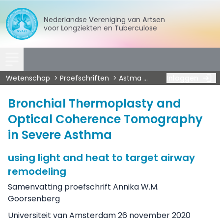
Nederlandse
Vereniging
van
Artsen
voor
Longziekten
en
Tuberculose
Wetenschap
Proefschriften
Astma
Goorsenberg - Bron
Inloggen
Bronchial Thermoplasty and
Optical Coherence Tomography
in Severe Asthma
using light and heat to target airway
remodeling
Samenvatting proefschrift Annika W.M.
Goorsenberg
Universiteit van Amsterdam 26 november 2020