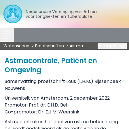
Nederlandse
Vereniging
van
Artsen
voor
Longziekten
en
Tuberculose
Wetenschap
Proefschriften
Astma
Rijssenbeek - Asth
Inloggen
Astmacontrole, Patiënt en
Omgeving
Samenvatting proefschrift Lous (L.H.M.) Rijssenbeek-
Nouwens
Universiteit van Amsterdam, 2 december 2022
Promotor: Prof. dr. E.H.D. Bel
Co-promotor: Dr. E.J.M. Weersink
Astmacontrole is het doel van astma behandeling
en wordt gedefinieerd als de mate waarin de