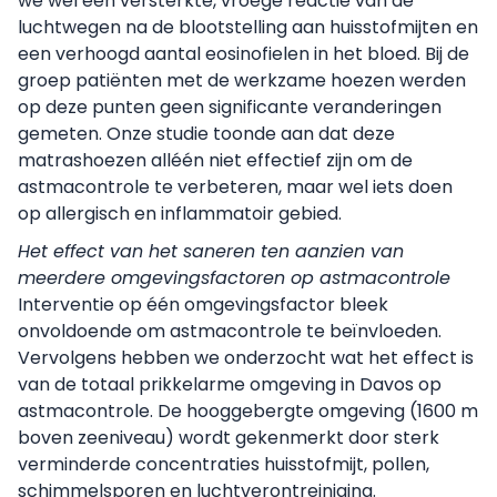
we wel een versterkte, vroege reactie van de
luchtwegen na de blootstelling aan huisstofmijten en
een verhoogd aantal eosinofielen in het bloed. Bij de
groep patiënten met de werkzame hoezen werden
op deze punten geen significante veranderingen
gemeten. Onze studie toonde aan dat deze
matrashoezen alléén niet effectief zijn om de
astmacontrole te verbeteren, maar wel iets doen
op allergisch en inflammatoir gebied.
Het effect van het saneren ten aanzien van
meerdere omgevingsfactoren op astmacontrole
Interventie op één omgevingsfactor bleek
onvoldoende om astmacontrole te beïnvloeden.
Vervolgens hebben we onderzocht wat het effect is
van de totaal prikkelarme omgeving in Davos op
astmacontrole. De hooggebergte omgeving (1600 m
boven zeeniveau) wordt gekenmerkt door sterk
verminderde concentraties huisstofmijt, pollen,
schimmelsporen en luchtverontreiniging.