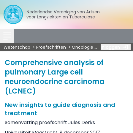
Nederlandse
Vereniging
van
Artsen
voor
Longziekten
en
Tuberculose
Wetenschap
Proefschriften
Oncologie
Derks - Compreh
Inloggen
Comprehensive analysis of
pulmonary Large cell
neuroendocrine carcinoma
(LCNEC)
New insights to guide diagnosis and
treatment
Samenvatting proefschrift Jules Derks
Universiteit Maastricht, 8 december 2017