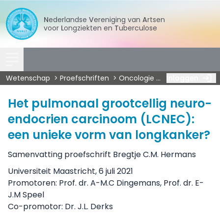
Nederlandse
Vereniging
van
Artsen
voor
Longziekten
en
Tuberculose
Wetenschap
Proefschriften
Oncologie
Hermans - Pulm
Inloggen
Het pulmonaal grootcellig neuro-
endocrien carcinoom (LCNEC):
een unieke vorm van longkanker?
Samenvatting proefschrift Bregtje C.M. Hermans
Universiteit Maastricht, 6 juli 2021
Promotoren: Prof. dr. A-M.C Dingemans, Prof. dr. E-
J.M Speel
Co-promotor: Dr. J.L. Derks