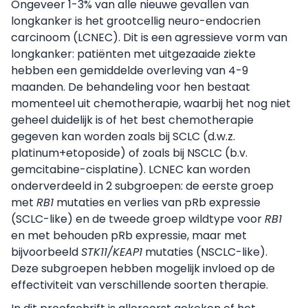
Ongeveer 1-3% van alle nieuwe gevallen van
longkanker is het grootcellig neuro-endocrien
carcinoom (LCNEC). Dit is een agressieve vorm van
longkanker: patiënten met uitgezaaide ziekte
hebben een gemiddelde overleving van 4-9
maanden. De behandeling voor hen bestaat
momenteel uit chemotherapie, waarbij het nog niet
geheel duidelijk is of het best chemotherapie
gegeven kan worden zoals bij SCLC (d.w.z.
platinum+etoposide) of zoals bij NSCLC (b.v.
gemcitabine-cisplatine). LCNEC kan worden
onderverdeeld in 2 subgroepen: de eerste groep
met
RB1
mutaties en verlies van pRb expressie
(SCLC-like) en de tweede groep wildtype voor
RB1
en met behouden pRb expressie, maar met
bijvoorbeeld
STK11/KEAP1
mutaties (NSCLC-like).
Deze subgroepen hebben mogelijk invloed op de
effectiviteit van verschillende soorten therapie.