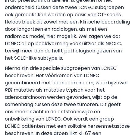
In dit proefschrift is allereerst gekeken of het
onderscheid tussen deze twee LCNEC subgroepen
ook gemaakt kon worden op basis van CT-scans.
Helaas bleek dit zowel met een klinische beoordeling
door longartsen en radiologen, als met een
radiomics model, niet mogelijk. Wel zagen we dat
LCNEC er op beeldvorming vaak uitziet als NSCLC,
terwijl meer dan de helft pathologisch gezien van
het SCLC-like subtype is.
Hierna zijn drie speciale subgroepen van LCNEC
beschreven. Het vóórkomen van LCNEC
gecombineerd met adenocarcinoom, waarbij zowel
RB1
mutaties als mutaties typisch voor het
adenocarcinoom werden gevonden, wijst op de
samenhang tussen deze twee tumoren. Dit geeft
ons meer inzicht in de ontstaanswijze en
ontwikkeling van LCNEC. Ook wordt een groep
LCNEC patiënten met een solitaire hersenmetastase
beschreven. In deze groep lijkt Ki-67 een