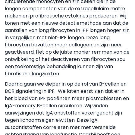
circulerende monocyten en zijn cellen die in de
longen componenten van de extracellulaire matrix
maken en profibrotische cytokines produceren. Wij
tonen met een nieuwe detectiemethode aan dat de
aantallen van long fibrocyten in IPF longen hoger zijn
in vergelijken met niet-IPF longen. Deze long
fibrocyten bevatten meer collageen en zijn meer
geactiveerd. Het op de juiste manier remmen van de
ontwikkeling of het deactiveren van fibrocyten zou
een toekomstige behandeling kunnen zijn van
fibrotische longziekten.
Daarna gaan we dieper in op de rol van B-cellen en
BCR signalering in IPF. We laten eerst zien dat er in
het bloed van IPF patiënten meer plasmablasten en
IgA-memory B-cellen circuleren. Wij vinden
aanwijzingen dat IgA antistoffen vaker gericht zijn
tegen lichaamseigen eiwitten. Deze IgA
autoantistoffen correleren met met versnelde
achteruitgang van longfunctie. Daarbij heeft een