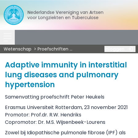
Nederlandse
Vereniging
van
Artsen
voor
Longziekten
en
Tuberculose
Wetenschap
Proefschriften
Pulmonale hypertensie
Inloggen
Heu
Adaptive immunity in interstitial
lung diseases and pulmonary
hypertension
Samenvatting proefschrift Peter Heukels
Erasmus Universiteit Rotterdam, 23 november 2021
Promotor: Prof.dr. R.W. Hendriks
Copromotor: Dr. M.S. Wijsenbeek-Lourens
Zowel bij Idiopathische pulmonale fibrose (IPF) als