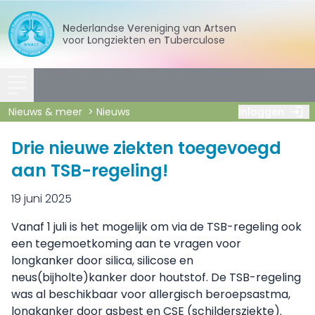
Nederlandse
Vereniging
van
Artsen
voor
Longziekten
en
Tuberculose
Nieuws & meer
Nieuws
Inloggen
Drie nieuwe ziekten toegevoegd
aan TSB-regeling!
19 juni 2025
Vanaf 1 juli is het mogelijk om via de TSB-regeling ook
een tegemoetkoming aan te vragen voor
longkanker door silica, silicose en
neus(bijholte)kanker door houtstof. De TSB-regeling
was al beschikbaar voor allergisch beroepsastma,
longkanker door asbest en CSE (schildersziekte).